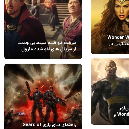
Wonder Wom
ساخت دو فیلم سینمایی جدید
بازدیدترین در
از سریال های لغو شده مارول
استریم!
14 مرداد 1405
۰
‌اور
Wonder Woman و
رد
1
راهنمای بتای بازی Gears of