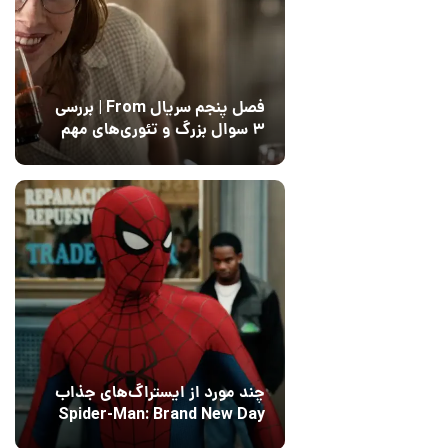
فصل پنجم سریال From | بررسی
۳ سوال بزرگ و تئوری‌های مهم
12 مرداد 1405
15
چند مورد از ایستراگ‌های جذاب
Spider-Man: Brand New Day
فاش شدند
13 مرداد 1405
۰