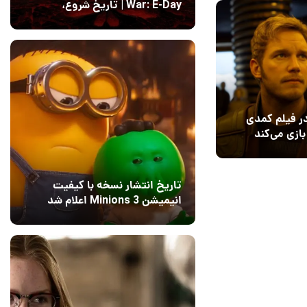
War: E-Day | تاریخ‌ شروع،
محتواها و نحوه دسترسی
14 مرداد 1405
۱
ر فیلم کمدی
تاریخ انتشار نسخه با کیفیت
انیمیشن Minions 3 اعلام شد
15 مرداد 1405
12