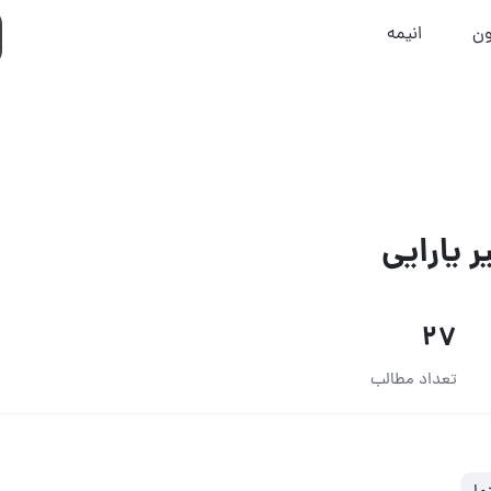
ون
انیمه
ر یارایی
27
تعداد مطالب