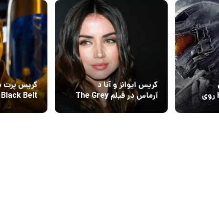
کریس ایوانز و آنا د
کریس پرت د
مجموعه بازی Halo روی
آرماس در فیلم The Grey
Black Belt بازی می‌کند
ربران Xbox 360 بسته
Man دوباره هم‌بازی
می‌شوند