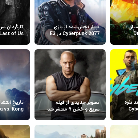
تان
تریلر پخش‌شده از بازی
 &
Cyberpunk 2077 در E3
Last of Us تغییر کرد
سال ۲۰۱۸ جعلی بود
17 دی 1399
15 دی 399
۰
۰
د نفره
تصویر جدیدی از فیلم
تاریخ انتشار
Cybe
سریع و خشن ۹ منتشر شد
بریتانیا م
13 دی 1399
11 دی 1399
۰
۱