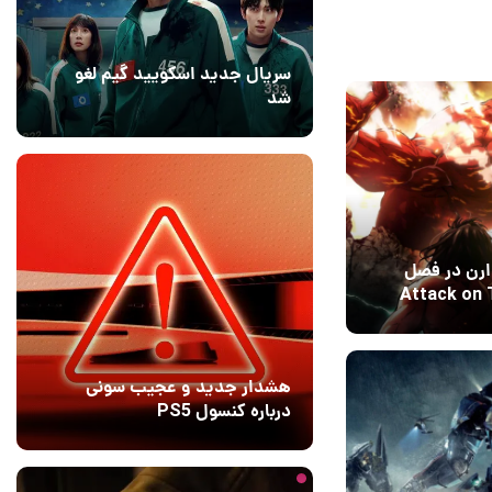
سریال جدید اسکویید گیم لغو
شد
16 مرداد 1405
۱
ارن در فصل
Attack on Tita
بهمن 1399
هشدار جدید و عجیب سونی
درباره کنسول PS5
21 ساعت قبل
9