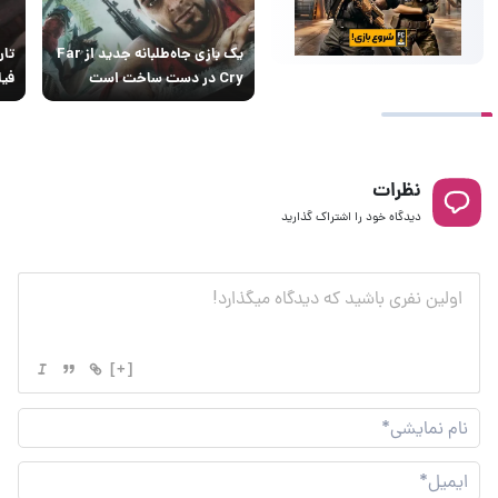
یک بازی جاه‌طلبانه جدید از Far
تار
Cry در دست ساخت است
فیل
نظرات
دیدگاه خود را اشتراک گذارید
[+]
نام
نما
ایم