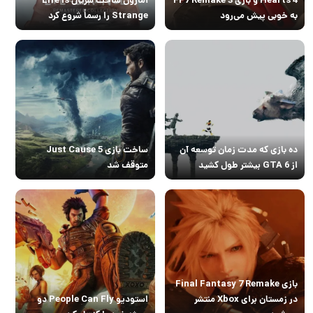
به خوبی پیش می‌رود
Strange را رسماً شروع کرد
ده بازی که مدت زمان توسعه آن
ساخت بازی Just Cause 5
از GTA 6 بیشتر طول کشید
متوقف شد
بازی Final Fantasy 7 Remake
در زمستان برای Xbox منتشر
استودیو People Can Fly دو