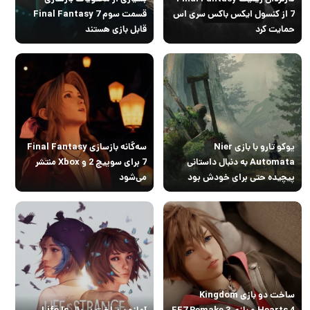
7 از کنسول ایکس باکس سری اس
قسمت سوم Final Fantasy 7
حمایت کرد
قابل بازی هستند
یوکو تارو با بازی Nier
سه‌گانه بازسازی Final Fantasy
Automata به دنبال داستانی
7 برای سوییچ 2 و Xbox منتشر
پیچیده حتی برای خودش بود
می‌شود
ساخت دو بازی Kingdom
Hearts 4 و بازی FF7 Remake 3
آمازون ساخت سریال Life Is