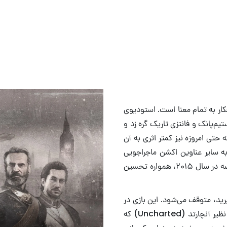
The Order: 18 کماکان یک شاهکار به تمام معنا است. استودیوی
یم‌پانک و فانتزی تاریک گره زد و
 حتی امروزه نیز کمتر اثری به آن
به سایر عناوین اکشن ماجراجویی
سوم شخص، از اصالت و جذابیت بالایی برخوردار است و از زمان عرضه در سال ۲۰۱۵، همواره تحسین
رید، متوقف می‌شود. این بازی در
بند ایده تجربه سینمایی خود اسیر شده است. برخلاف شاهکارهایی نظیر آنچارتد (Uncharted) که