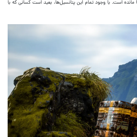
رین سطح ممکن قرار دارند؛ حقیقتی که در نسخه دنباله آن یعنی Death Stranding 2: On the Beach نیز پابرجا مانده است. با وجود تمام این پتانسیل‌ها، بعید است کسانی که با