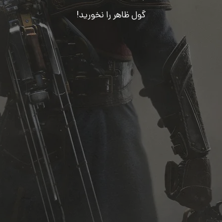
گول ظاهر را نخورید!