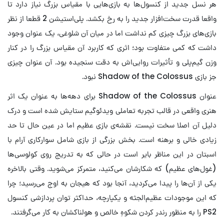
هر نسل جدید از کنسول‌ها به بازی‌هایی با مقیاس بزرگ نیاز دارد تا
واقعا قدرت سخت‌افزار جدید را به رخ بکشد. پلی‌استیشن 2 قطعا از نظر
بازی‌های بزرگ چیزی کم نداشت اما در میان آن شلوغی، یک عنوان وجود
داشت که کمی متفاوت بود؛ اثری که کاربرد آن مقیاس بزرگ را در کنار
وزن گیم‌پلی و تأثیرات روایی‌اش به دقت سنجیده بود. آن عنوان چیزی
جز بازی Shadow of the Colossus نبود.
عنوان Shadow of the Colossus برای دهه‌ها به عنوان یک اثر
هنری واقعی در قالب تجربه تعاملی ویدئوگیم ستایش شده است و درک
دلیل آن اصلا سخت نیست. نقشه‌ی بازی عظیم اما در عین حال تا حد
زیادی خالی و برهنه است. بخش بزرگی از بازی شامل سوارکاری آرام با
اسبتان در این مناظر بایر است در حالی که به تدریج روی کولوسی‌ها
(غول‌های عظیم) که شکارشان می‌کنید، متمرکز می‌شوید. وقتی بالاخره
یکی از آن‌ها را پیدا می‌کردید، آنجا بود که هیجان به اوج می‌رسید؛ چرا
که این موجودات عظیم‌الجثه و یکپارچه، حداکثر توان پردازشی کنسول
PS2 را به منظور رندر کردن شکوهِ خالص و هولناکشان به کار می‌گرفتند.