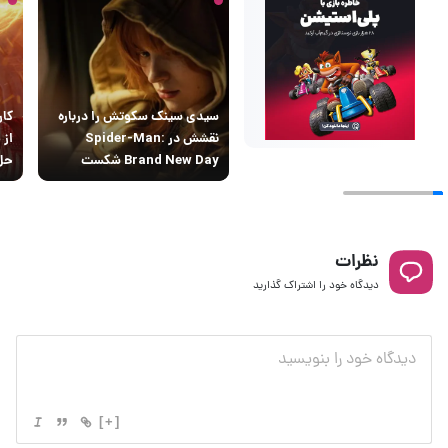
سیدی سینک سکوتش را درباره
کار
نقشش در Spider-Man:
از 
Brand New Day شکست
حل 
نظرات
دیدگاه خود را اشتراک گذارید
[+]