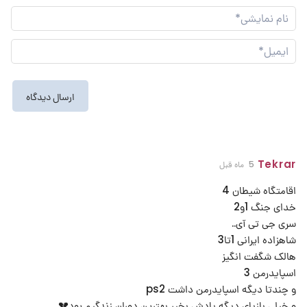
نام
نما
ایم
Tekrar
5 ماه قبل
اقامتگاه شیطان 4
خدای جنگ 1و2
سری جی تی آی..
شاهزاده ایرانی 1تا3
هالک شگفت انگیز
اسپایدرمن 3
و چندتا دیگه اسپایدرمن داشت ps2
و خیلی بازیای دیگه یادش بخیر بهترین دوران زندگیم بود💔