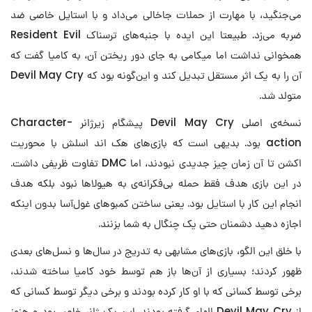
می‌جنگید، با مهارت از حملات جاخالی می‌داد و با استایل خاصی ضد
ضربه می‌زد. طبیعتا این ایده با جنبه‌های ترسناک Resident Evil
همخوانی نداشت اما میکامی به جای دور ریختن آن، به کامیا گفت که
آن را به یک اثر مستقل تبدیل کند و این‌گونه بود که Devil May Cry
متولد شد.
نسخه‌ی اصلی Devil May Cry پیشگام زیرژانر Character-
action بود. بدیهی است که بازی‌های هک اند اسلش با محوریت
اکشن تا آن زمان چیز جدیدی نبودند، اما DMC تفاوت ظریفی داشت.
در این بازی هدف فقط حمله بی‌فکرانه‌ی به هیولاها نبود بلکه هدف
انجام این کار با استایل بود. یعنی ساختن کمبوهای غول‌آسا بدون اینکه
اجازه دهید دشمنان حتی یک چنگال به شما بزنند.
با خلق این الگو، بازی‌های مشابهی به تدریج در سال‌ها و نسل‌های بعدی
ظهور کردند؛ بسیاری از آن‌ها باز هم توسط خود کامیا ساخته شدند،
برخی توسط کسانی که با او کار کرده بودند و برخی دیگر توسط کسانی که
از Devil May Cry الهام گرفته بودند. این یک ژانر خاص بود و هنوز