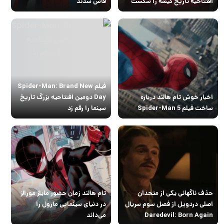
افتتاحیه تاریخ گیشه را شکست
فاش شدند
فیلم Spider-Man: Brand New
اخبار خوش تام هالند درباره
Day دومین افتتاحیه بزرگ تاریخ
ساخت فیلم Spider-Man 5
سینما را رقم زد
حذف ناگهانی یکی از متحدان
تام هالند زمان حضور مایلز مورالز
اصلی دردویل از فصل سوم سریال
در دنیای سینمایی مارول را
Daredevil: Born Again
می‌داند