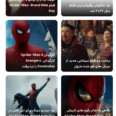
مرد عنکبوتی پرفروش‌ترین فیلم
فیلم Spider-Man: Brand New
سال ۲۰۲۶ شد
Day
کارگردان Spider-Man 4
ساخت دو فیلم سینمایی جدید از
کارگردانی Avengers:
سریال های لغو شده مارول
Doomsday را نپذیرفت
نگاهی به تمام رکوردهای تاریخی
چرا سیدی سینک برای این نقش در
فیلم Spider-Man: Brand New
Spider-Man: Brand New Day