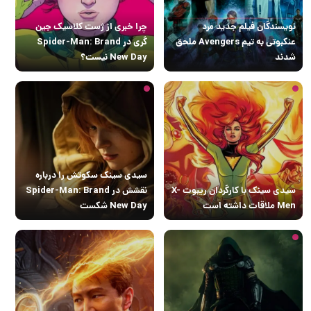
نویسندگان فیلم جدید مرد
چرا خبری از ژست کلاسیک جین
عنکبوتی به تیم Avengers ملحق
گری در Spider-Man: Brand
شدند
New Day نیست؟
سیدی سینک سکوتش را درباره
سیدی سینک با کارگردان ریبوت X-
نقشش در Spider-Man: Brand
Men ملاقات داشته است
New Day شکست