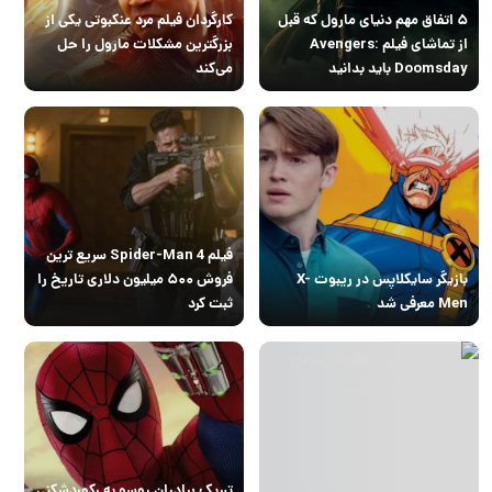
۵ اتفاق مهم دنیای مارول که قبل
کارگردان فیلم مرد عنکبوتی یکی از
از تماشای فیلم Avengers:
بزرگترین مشکلات مارول را حل
Doomsday باید بدانید
می‌کند
فیلم Spider-Man 4 سریع ترین
بازیگر سایکلاپس در ریبوت X-
فروش ۵۰۰ میلیون دلاری تاریخ را
Men معرفی شد
ثبت کرد
تبریک برادران روسو به رکوردشکنی