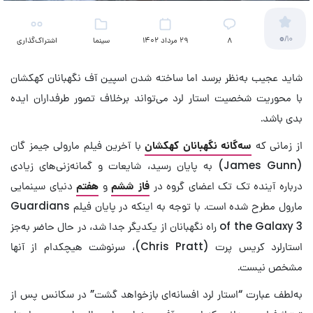
0
/10
8
29 مرداد 1402
سینما
اشتراک‌گذاری
شاید عجیب به‌نظر برسد اما ساخته شدن اسپین آف نگهبانان کهکشان
با محوریت شخصیت استار لرد می‌تواند برخلاف تصور طرفداران ایده
بدی باشد.
از زمانی که
سه‌گانه نگهبانان کهکشان
با آخرین فیلم مارولی جیمز گان
(James Gunn)‌ به پایان رسید، شایعات و گمانه‌زنی‌های زیادی
درباره آینده تک تک اعضای گروه در
فاز ششم
و
هفتم
دنیای سینمایی
مارول مطرح شده است. با توجه به اینکه در پایان فیلم Guardians
of the Galaxy 3 راه نگهبانان از یکدیگر جدا شد، در حال حاضر به‌جز
استارلرد کریس پرت (Chris Pratt)، سرنوشت‌ هیچکدام از آنها
مشخص نیست.
به‌لطف عبارت “استار لرد افسانه‌ای بازخواهد گشت” در سکانس پس از