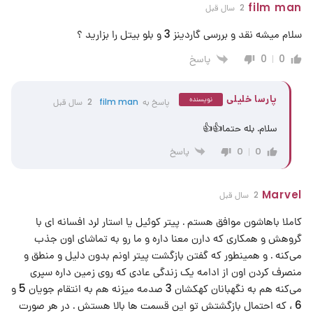
film man
2 سال قبل
سلام میشه نقد و بررسی گاردینز 3 و بلو بیتل را بزارید ؟
پاسخ
0
0
پارسا خلیلی
نویسنده
پاسخ به
film man
2 سال قبل
سلام. بله حتما👍👍
پاسخ
0
0
Marvel
2 سال قبل
کاملا باهاشون موافق هستم . پیتر کوئیل یا استار لرد افسانه ای با
گروهش و همکاری که دارن معنا داره و ما رو به تماشای اون جذب
می‌کنه . و همینطور که گفتن بازگشت پیتر اونم بدون دلیل و منطق و
منصرف کردن اون از ادامه یک زندگی عادی که روی زمین داره سپری
می‌کنه هم به نگهبانان کهکشان 3 صدمه میزنه هم به انتقام جویان 5 و
6 ، که احتمال بازگشتش تو این قسمت ها بالا هستش . در هر صورت