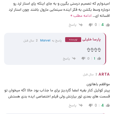
امیدوارم که تصمیم درستی بگیرن و به جای اینکه پای استار لرد رو
دوباره وسط بکشن به فکر آینده سینمایی مارول باشند چون استار لرد
افسانه ای
…
ادامه مطلب »
پاسخ
0
4
پارسا خلیلی
نویسنده
پاسخ به
Marvel
2 سال قبل
👌👌👌👌
پاسخ
0
1
ARTA
2 سال قبل
موافقم باهاتون
پیتر کوئیل کنار بقیه اعضا گاردینز برای ما جذاب بود حالا اگه میخوان تو
قسمت های بعدی ثور بیارنش ولی فیلم اختصاصی ایده بدی هستش
پاسخ
0
4