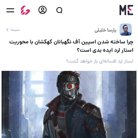
پارسا خلیلی
سینما
چرا ساخته شدن اسپین آف نگهبانان کهکشان با محوریت
استار لرد ایده بدی است؟
استار لرد افسانه‌ای باز خواهد گشت!