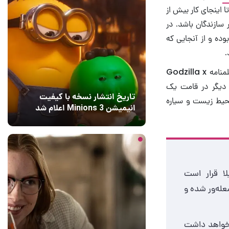
 اینجای کار بیش از
ار سازندگان باشد. در
ه و از آنجایی که
در پی انتشار یک گزارش اختصاصی روی خروجی رسانه High on Cinema، بخش عمده فیلمنامه Godzilla x
 دیگر در قامت یک
تاریخ انتشار نسخه با کیفیت
حیط زیست و سیاره
انیمیشن Minions 3 اعلام شد
9 ساعت قبل
۱
ا قرار است
له‌ور شده و
 خواهد داشت