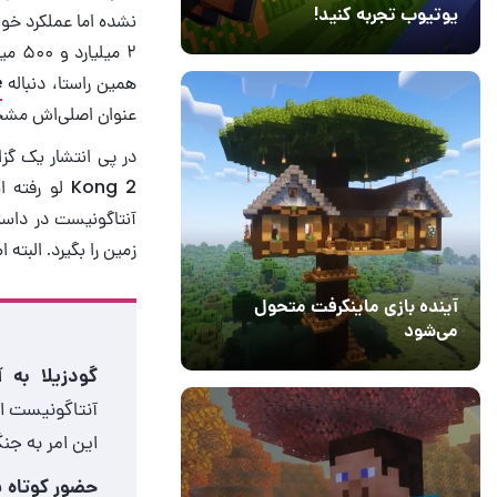
یوتیوب تجربه کنید!
نشده اما عملکرد خوب
10 مرداد 1405
41
۲ می
همین راستا، دنباله
e
عنوان اصلی‌اش مشخص نیست، در می
Kong 2 لو رفته است. در صورتی که متن صحت داشته باشد، گودزیلا (
آنتاگونیست در داس
زمین را بگیرد. البت
آینده بازی ماینکرفت متحول
می‌شود
18 تیر 1405
5
گودزیلا به 
آنتاگونیست ا
این امر به جنگ
حضور کوتاه ش