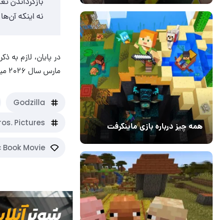
بازگرداندن تع
نه اینکه آن‌ه
مارس سال ۲۰۲۶ میلادی) برنامه ریزی شده است.
Godzilla
os. Pictures
همه چیز درباره بازی ماینکرفت
20 بهمن 1403
۰
 Book Movie