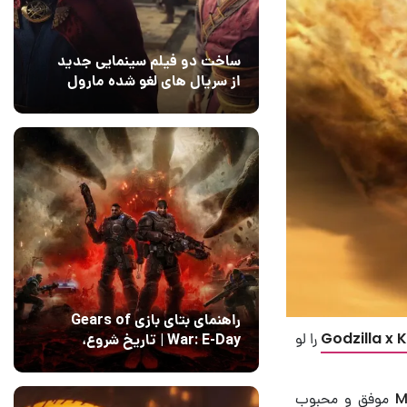
ساخت دو فیلم سینمایی جدید
از سریال های لغو شده مارول
14 مرداد 1405
۰
راهنمای بتای بازی Gears of
Godzilla x 
را لو
War: E-Day | تاریخ‌ شروع،
محتواها و نحوه دسترسی
14 مرداد 1405
۱
M
موفق و محبوب