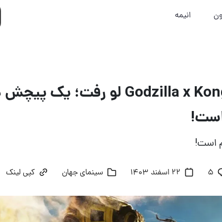
ون
انیمه
فیلمنامه Godzilla x Kong 2 لو رفت؛ ی
است!
 است!
5
22 اسفند 1403
سینمای جهان
کپی لینک