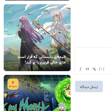
انیمه‌ی تابستانی که قرار است
جای خالی فریرن را پر کند!
08 مرداد 1405
7
[+]
6
متوسط