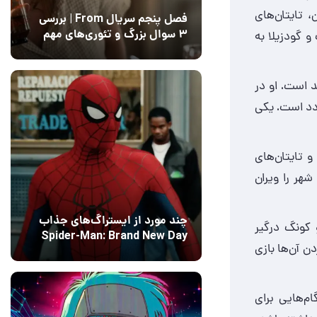
 تایتان‌های
فصل پنجم سریال From | بررسی
احی علیه کونگ و گودزیلا به
۳ سوال بزرگ و تئوری‌های مهم
12 مرداد 1405
15
 است. او در
ردد است. یکی
 تایتان‌های
شهر را ویران
چند مورد از ایستراگ‌های جذاب
و کونگ درگیر
Spider-Man: Brand New Day
ن آن‌ها بازی
فاش شدند
13 مرداد 1405
۰
م‌هایی برای