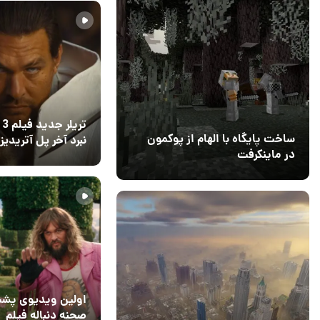
تریلر
ساخت پایگاه با الهام از پوکمون
نبرد آخر پل آتریدیز 
در ماینکرفت
نشان می‌دهد
11 خرداد 1405
۰
03 مهر 1403
4
اولین ویدیوی پش
صحنه دنباله فیلم