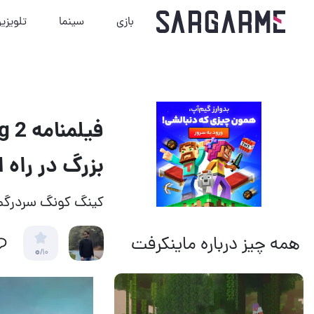
بازی
سینما
تلویزی
بزرگ در راه 
کینگ کونگ سردرگم
همه چیز درباره ماینکرفت
0
/10
14 مرداد 1405
13