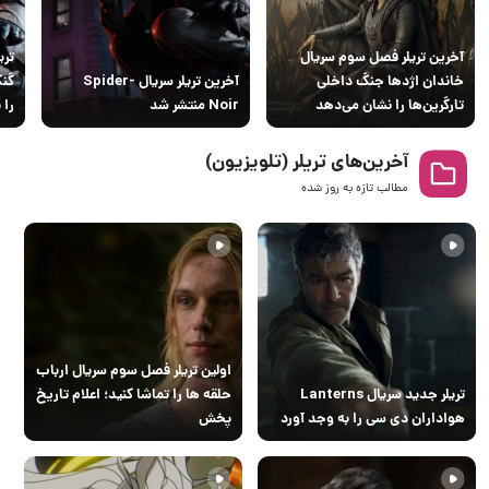
آخرین تریلر فصل سوم سریال
خاندان اژدها جنگ داخلی
آخرین تریلر سریال Spider-
گنگ
تارگرین‌ها را نشان می‌دهد
Noir منتشر شد
را 
آخرین‌های تریلر (تلویزیون)
مطالب تازه به روز‌ شده
اولین تریلر فصل سوم سریال ارباب
تریلر جدید سریال Lanterns
حلقه ها را تماشا کنید؛ اعلام تاریخ
هواداران دی سی را به وجد آورد
پخش