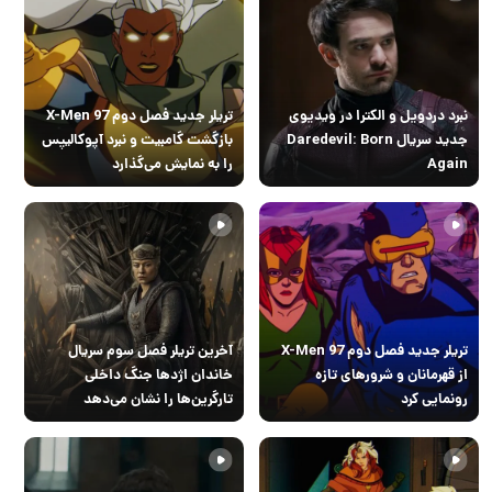
نبرد دردویل و الکترا در ویدیوی
تریلر جدید فصل دوم X-Men 97
جدید سریال Daredevil: Born
بازگشت گامبیت و نبرد آپوکالیپس
Again
را به نمایش می‌گذارد
تریلر جدید فصل دوم X-Men 97
آخرین تریلر فصل سوم سریال
از قهرمانان و شرورهای تازه
خاندان اژدها جنگ داخلی
رونمایی کرد
تارگرین‌ها را نشان می‌دهد