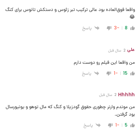
واقعا فوق‌العاده بود عالی ترکیب تبر زئوس و دستکش تانوس برای کنگ
😂
پاسخ
-3
8
علی
2 سال قبل
من واقعا این فیلم رو دوست دارم
پاسخ
-1
15
Hhhhh
2 سال قبل
من موندم وارنر چطوری حقوق گودزیلا و کنگ که مال توهو و یونیورسال
بود گرفتن..
پاسخ
-1
5