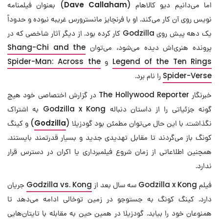
اما می‌دانیم دیو کالاهام (
Dave Callaham
) بعنوان فیلمنامه
نویس روی آن کار می‌کند. او با فرنچایز مانسترورس غریبه نبوده و حدوداً
یک دهه پیش روی Godzilla کار کرده بود. از دیگر آثار شاخصی که در
پرونده هنری‌اش دیده می‌شود، می‌توان
Shang-Chi and the
Legend of the Ten Rings
و
Spider-Man: Across the
Spider-Verse
را نام برد.
خبرنگار The Hollywood Reporter در گزارش اختصاصی خود هیچ
گونه جزئیاتی را از داستان دنباله Godzilla x Kong به اشتراک
نگذاشت. با این حال می‌توان مطمئن بود گودزیلا (
Godzilla
) و کینگ
کونگ باز می‌گردند تا مقابل تهدیدی جدید و بسیار قدرتمند بایستند.
همچنین اطلاعاتی از زمان شروع فیلمبرداری یا اکران در دسترس قرار
ندارد.
فیلم Godzilla x Kong سه سال بعد از
Godzilla vs. Kong
جریان
دارد. کینگ کونگ به جستوجو در زمین توخالی ادامه می‌دهد تا
همنوعان خود را بیابد. گودزیلا در همین حین به مقابله با تایتان‌هایی