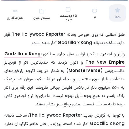
25 اردیبهشت
10
/10
4
سینمای جهان
اشتراک‌گذاری
1403
طبق مطلبی که روی خروجی رسانه The Hollywood Reporter قرار
دارد، ساخت دنباله Godzilla x Kong آغاز شده است.
وارنر و لجندری پیکچرز اوایل سال جاری میلادی
Godzilla x Kong:
The New Empire
را اکران کردند که جدیدترین اثر از فرنچایز
مانسترورس (
MonsterVerse
) به شمار می‌رود. اگرچه بازخوردهای
متنقاضی را از سوی منتقدان و مخاطبان دریافت کرد، موفق شد نزدیک
به ۵۶۰ میلیون دلار در باکس آفیس جهانی بفروشد. این رقم برای آثار
بلاک باستر به هیچ وجه قابل توجه نیست اما برای وارنر و لجندری کافی
بوده تا به ساخت قسمت بعدی چراغ سبز نشان دهند.
با توجه به گزارش جدید The Hollywood Reporter، ساخت دنباله
Godzilla x Kong آغاز شده است. پروژه در حال حاضر کارگردان ندارد