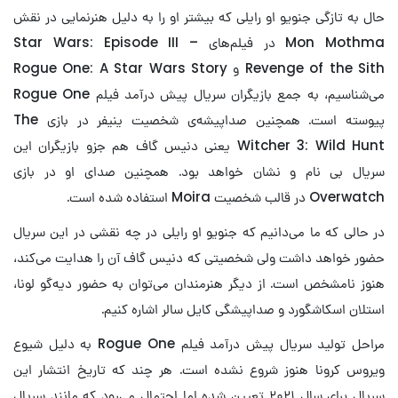
حال به تازگی جنویو او رایلی که بیشتر او را به دلیل هنرنمایی در نقش
Mon Mothma در فیلم‌های Star Wars: Episode III –
Revenge of the Sith و Rogue One: A Star Wars Story
می‌شناسیم، به جمع بازیگران سریال پیش ‌درآمد فیلم Rogue One
پیوسته است. همچنین صداپیشه‌ی شخصیت ینیفر در بازی The
Witcher 3: Wild Hunt یعنی دنیس گاف هم جزو بازیگران این
سریال بی نام و نشان خواهد بود. همچنین صدای او در بازی
Overwatch در قالب شخصیت Moira استفاده شده است.
در حالی که ما می‌دانیم که جنویو او رایلی در چه نقشی در این سریال
حضور خواهد داشت ولی شخصیتی که دنیس گاف آن را هدایت می‌کند،
هنوز نامشخص است. از دیگر هنرمندان می‌توان به حضور دیه‌گو لونا،
استلان اسکاشگورد و صداپیشگی کایل سالر اشاره کنیم.
مراحل تولید سریال پیش درآمد فیلم Rogue One به دلیل شیوع
ویروس کرونا هنوز شروع نشده است. هر چند که تاریخ انتشار این
سریال برای سال ۲۰۲۱ تعیین شده اما احتمال می‌رود که مانند سریال