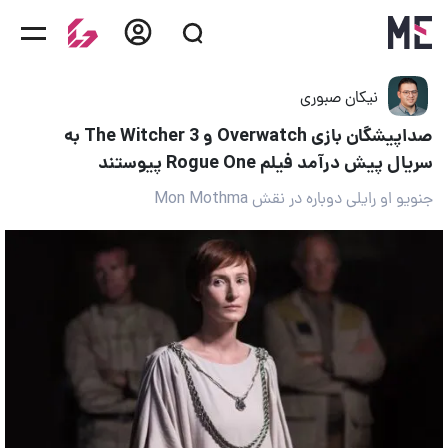
نیکان صبوری
صداپیشگان بازی Overwatch و The Witcher 3 به
سریال پیش درآمد فیلم Rogue One پیوستند
جنویو او رایلی دوباره در نقش Mon Mothma