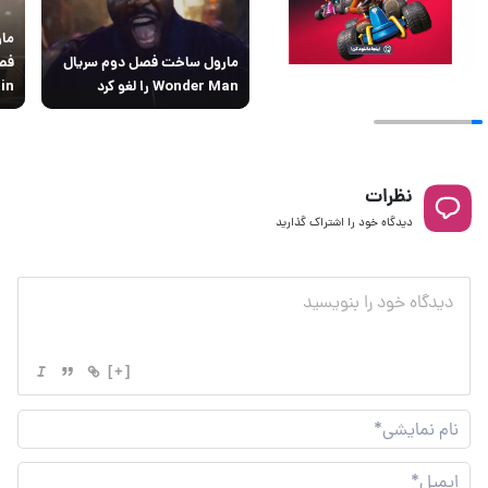
مار
مارول ساخت فصل دوم سریال
Wonder Man را لغو کرد
Again
نظرات
دیدگاه خود را اشتراک گذارید
[+]
نام
نما
ایم