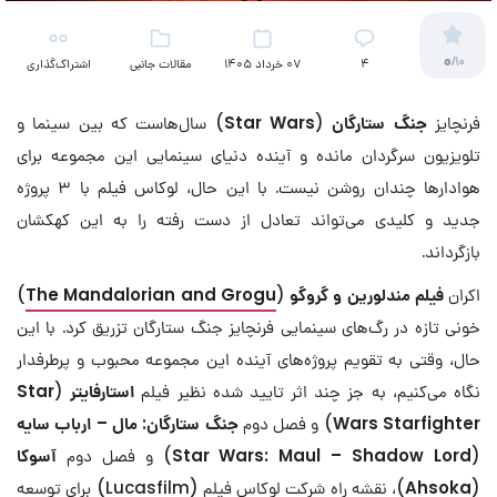
0
/10
4
07 خرداد 1405
مقالات جانبی
اشتراک‌گذاری
(سینمایی)
فرنچایز
جنگ ستارگان
(
Star Wars
) سال‌هاست که بین سینما و
تلویزیون سرگردان مانده و آینده دنیای سینمایی این مجموعه برای
هوادارها چندان روشن نیست. با این حال، لوکاس فیلم با ۳ پروژه
جدید و کلیدی می‌تواند تعادل از دست رفته را به این کهکشان
بازگرداند.
اکران
فیلم مندلورین و گروگو
(
The Mandalorian and Grogu
)
خونی تازه در رگ‌های سینمایی فرنچایز جنگ ستارگان تزریق کرد. با این
حال، وقتی به تقویم پروژه‌های آینده این مجموعه محبوب و پرطرفدار
نگاه می‌کنیم، به جز چند اثر تایید شده نظیر فیلم
استارفایتر
(
Star
Wars Starfighter
) و فصل دوم
جنگ ستارگان: مال – ارباب سایه
(
Star Wars: Maul – Shadow Lord
) و فصل دوم
آسوکا
(
Ahsoka
)، نقشه راه شرکت لوکاس فیلم (Lucasfilm) برای توسعه