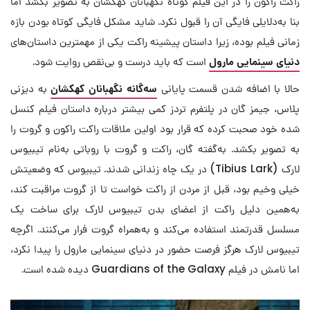
راکت راکون را در این فیلم کوتاه نگهبانان کهکشان به تصویر بکشد اما
بنا به‌دلایلی فایگی آن را قبول نکرد. شاید مشکل فایگی کوتاه بودن بازه
زمانی فیلم بوده، زیرا داستان پیشینه راکت یکی از مهمترین داستان‌های
دنیای سینمایی مارول
است که باید درست و بی‌نقص روایت شود.
حالا با اضافه شدن قسمت پایانی
سه‌گانه نگهبانان کهکشان
به دیزنی
پلاس، جیمز گان در پلتفرم تردز کمی بیشتر درباره داستان فیلم کنسل
شده خود صحبت کرده که قرار بود اولین ملاقات راکت راکون و گروت را
به تصویر بکشد. به‌گفته گان، راکت و گروت با روباتی به‌نام تیبیوس
لارک (Tibius Lark) در یک چاه زندانی شدند. تیبیوس که وضعیتش
خیلی وخیم بود، قبل از مردن از راکت خواست تا از گروت مراقبت کند،
به‌همین دلیل راکت از اعضای بدن تیبیوس لارک برای ساخت یک
مسلسل قدرتمند استفاده می‌کند و به‌همراه گروت فرار می‌کنند. اگرچه
تیبیوس لارک هرگز فرصت حضور در دنیای سینمایی مارول را پیدا نکرد،
اما نامش در فیلم Guardians of the Galaxy دیده شده است.