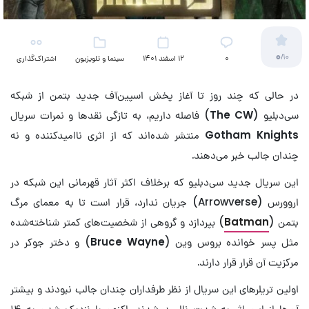
0
/10
۰
12 اسفند 1401
سینما و تلویزیون
اشتراک‌گذاری
(کمیک)
در حالی که چند روز تا آغاز پخش اسپین‌آف جدید بتمن از شبکه
سی‌دبلیو (
The CW
) فاصله داریم، به تازگی نقدها و نمرات سریال
Gotham Knights
منتشر شده‌اند که از اثری ناامیدکننده و نه
چندان جالب خبر می‌دهند.
این سریال جدید سی‌دبلیو که برخلاف اکثر آثار قهرمانی این شبکه در
اروورس (Arrowverse) جریان ندارد، قرار است تا به معمای مرگ
بتمن (
Batman
) بپردازد و گروهی از شخصیت‌های کمتر شناخته‌شده
مثل پسر خوانده بروس وین (
Bruce Wayne
) و دختر جوکر در
مرکزیت آن قرار قرار دارند.
اولین تریلرهای این سریال از نظر طرفداران چندان جالب نبودند و بیشتر
آن‌ها از این اثر به شدت ناامید شدند. اکنون با نزدیک شدن به ۱۴