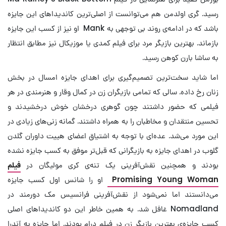
رسید. گری اولدمن هم می‌توانست از اصلی‌ترین کاندیداهای این جایزه
باشد که در ادامه‌ی روند بی توجهی به Mank او نیز از کسب این جایزه
بازماند. بهترین بازیگر مرد برای فیلم کمدی یا موزیکال نیز مطابق انتظار
به ساشا بارن کوهن رسید.
اما شاید سخت‌ترین تصمیم‌گیری برای اهدای جایزه امسال در بخش
زنان رخ داده. سالی که تمامی بازیگران زن در کمال وقار و هنرمندی در هر
فیلمی که حضور داشتند چون گوهری درخشان خوش درخشیدند و
تحسین‌ منتقدان و مخاطبان را به همراه داشتند. گمانه زنی‌های زیادی در
این مورد می‌شد. عده‌ای با توجه به اشتیاق اعضای هیيت داوران گلدن
گلوب در اهدای جایزه به بازیگرانی که قبل‌تر موفق به کسب جایزه نشده
بودند و همچنین نقش‌آفرینی یک تنه‌ی کری مولیگان در
فیلم
Promising Young Woman
او را شانس اول کسب جایزه
می‌دانستند اما نمی‌شود از نقش‌آفرینی فرانسیس مک دورمند در
Nomadland غافل شد. به همین خاطر این دو کاندیداهای اصلی
کسب جایزه‌ی بهترین بازیگر زن در فیلم درام بودند. اما جایزه به آندرا