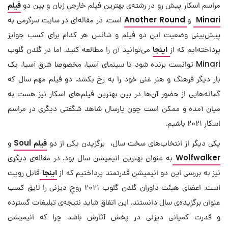
مراسم اسکار پیش رو در رشته‌ی بهترین فیلم خارجی زبان و بین دو
فیلم
Minari
و
Another Round
است. در مقاله‌ای در سایت سرگرمی به
پیش‌بینی وضعیت این دو فیلم و شانس هر کدام برای کسب جوایز
پرداخته‌ایم که از
اینجا
می‌توانید آن را مطالعه کنید. اما در گلدن گلوب
Minari توانست برنده شود تا سینمای آسیا، مخصوصا شرق آسیا، یک
بار دیگر فرهنگ و هنر غنی خود را به رخ بکشد. دو فیلم مهم سال که
گمانه‌هایی از حضور آن‌ها در بین بهترین فیلم‌های اسکار نیز هست به
میان آمده و ممکن است چون پارسال شاهد شگفتی دیگری در مراسم
اسکار ۲۰۲۱ باشیم.
یکی دیگر از انتخاب‌های سخت سال، برگزیدن یکی از دو
فیلم Soul
و
Wolfwalker
به عنوان بهترین انیمیشن سال بود. در مقاله‌ی دیگری
نیز به بررسی این دو انیمیشن قدرتمند پرداختیم که از
اینجا
قابل رویت
است. اعضای هیئت داوران گلدن گلوب ۲۰۲۱ روحِ دیزنی را لایق کسب
عنوان برگزیده‌ی سال دانستند. این اتفاق شاید نتیجه‌ی تبلیغات گسترده
و قدرت کمپانی دیزنی در پخش آثارش باشد چرا که انیمیشن