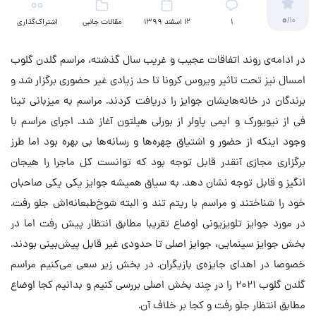
0
/10
۱
12 اسفند 1399
مقالات جانبی
اشتراک‌گذاری
(سینمایی)
در ادامه‌ی روند اتفاقات عجیب و غریب سال گذشته، مراسم گلدن گلوب
امسال نیز تحت تاثیر ویروس کرونا تا حد زیادی غیر حضوری برگزار شد و
برندگان در خانه‌هایشان جوایز را دریافت کردند. مراسم به میزبانی تینا
فی از نیویورک و ایمی پاولر از بورلی هیلتون آغاز شد. اجرای مراسم با
وجود اینکه از حضور و اشتیاق چهره‌ها و رسانه‌ها بی بهره بود اما طرز
برگزاری مجازی آنقدر قابل توجه بود که توانست کل ماجرا را هیجان
انگیز و قابل توجه نشان دهد. به سیاق همیشه جوایز یکی یکی صاحبان
خود را شناختند و مراسم با ریتم تند و البته شوخ‌طبعانه‌‌اش جلو رفت.
در مورد جوایز تلویزیونی اوضاع تقریبا مطابق انتظار پیش رفت اما در
بخش جوایز سینمایی، جوایز اصلی تا حدودی غیر قابل پیش‌بینی‌ بودند.
خصوصا در اهدای جایزه‌ی بازیگران. در بخش زیر سعی می‌کنیم مراسم
گلدن گلوب ۲۰۲۱ را در چند بخش اصلی بررسی کنیم و بدانیم کجا اوضاع
مطابق انتظار جلو رفت و کجا بر خلاف آن.