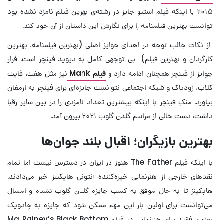
۲۰۱۵ با اینکه فیلم استیو جایز در رشته‌ی بهرین فیلم نامزد نشده بود
توانست بهترین فیلمنامه را برای نگارش این داستان از آن خود کند.
از نکات جالب توجه در اهدای جوایز اصلی (بهترین فیلمنامه، بهترین
کارگردان و بهترین فیلم) بی توجهی کامل به دیوید فینچر است. فرار
جوایز از فینچر همچنان ادامه دارد و
فیلم Mank
نیز مثل هفت، فایت
کلاب، زودیاک و شبکه اجتماعی نتوانست جایزه‌ای برای فینچر به ارمغان
بیاورد. منکِ فینچر با اینکه بیشترین تعداد نامزدی را در بین سایر رقبا
داشت، دست خالی از مراسم گلدن گلوب ۲۰۲۱ بیرون آمد.
بهترین بازیگران؛ اقبال بلند جوان‌ها
با اینکه فیلم The Father هنوز در ایران در دسترس نیست اما تمام
نقد‌های خارجی از هنرنمایی خیره‌کننده آنتونی هاپکینز خبر می‌دادند.
هاپکینز تا به حال موفق به کسب جایزه گلدن گلوب نشده و امسال
می‌توانست برای اولین بار این مهم ممکن شود که جایزه به چادویک
بوزمن فقید برای هنرنمایی در فیلم Ma Rainey’s Black Bottom