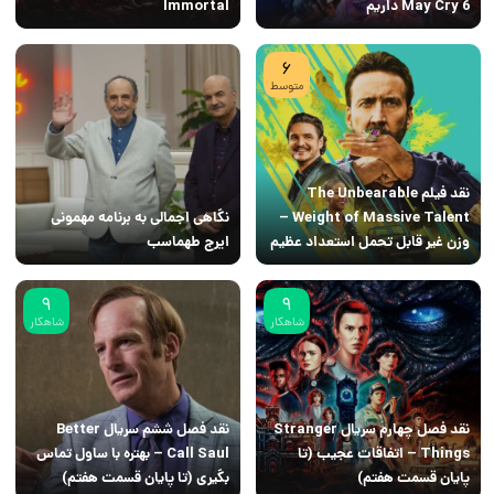
May Cry 6 داریم
Immortal
6
متوسط
نقد فیلم The Unbearable
Weight of Massive Talent –
نگاهی اجمالی به برنامه مهمونی
وزن غیر قابل تحمل استعداد عظیم
ایرج طهماسب
9
9
شاهکار
شاهکار
نقد فصل چهارم سریال Stranger
نقد فصل ششم سریال Better
Things – اتفاقات عجیب (تا
Call Saul – بهتره با ساول تماس
پایان قسمت هفتم)
بگیری (تا پایان قسمت هفتم)