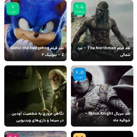
7
9.5
شاهکار
خوب
نقد فیلم The Northman – مرد
نقد فیلم Sonic the Hedgehog
شمالی
2 – سونیک ۲
7.5
خوب
نقد سریال Moon Knight –
نگاهی مروری به شخصیت اودین
شوالیه ماه
در سینما و بازی‌های ویدیویی