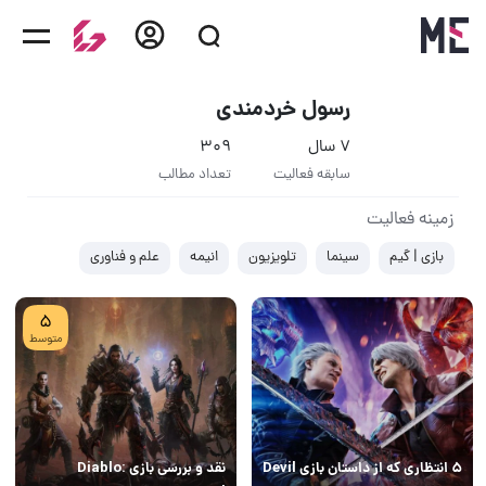
رسول خردمندی
7 سال
309
سابقه فعالیت
تعداد مطالب
زمینه فعالیت
بازی | گیم
سینما
تلویزیون
انیمه
علم و فناوری
5
متوسط
۵ انتظاری که از داستان بازی Devil
نقد و بررسی بازی Diablo: