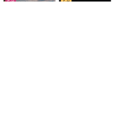
4.5
6.5
متوسط
بد
نقد فیلم Ambulance – آمبولانس
نقد فیلم Uncharted – آنچارتد
8.5
6
متوسط
عالی
نقد فیلم عنکبوت
نقد فیلم The Batman – بتمن
6
5.5
متوسط
متوسط