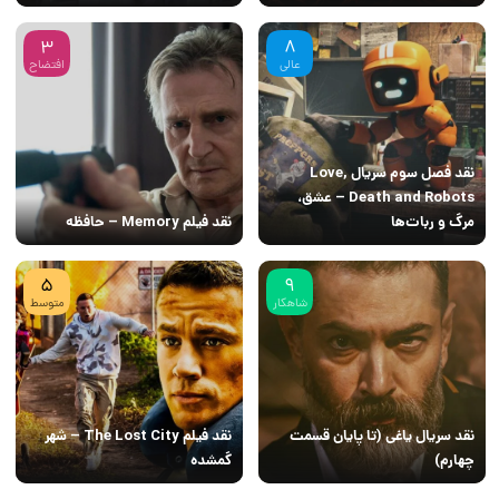
3
8
عالی
افتضاح
نقد فصل سوم سریال Love,
Death and Robots – عشق،
مرگ و ربات‌ها
نقد فیلم Memory – حافظه
5
9
شاهکار
متوسط
نقد سریال یاغی (تا پایان قسمت
نقد فیلم The Lost City – شهر
چهارم)
گمشده