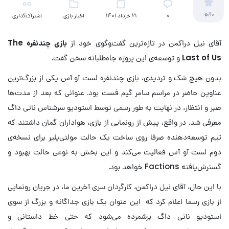
0
/10
۰
21 خرداد 1401
اخبار بازی
اشتراک‌گذاری
آقای نیل دراکمن در تازه‌ترین گفت‌وگوی خود از
بازی چندنفره The
Last of Us
و توسعه‌ی این پروژه جاه‌طلبانه سخن گفت.
بدون هیچ شک و تردیدی، بازی چندنفره لست آو آس یکی از بزرگ‌ترین
عناوین حاضر در مراسم سامر گیم فست بود. عنوانی که بعد از مدت‌ها
صبر و انتظار، در نهایت به طور رسمی توسط استودیو سرشناس ناتی داگ
معرفی شد. در واقع، پیش از رونمایی از بازی، هواداران گمان داشتند که
تیم توسعه‌دهنده صرفا روی ساخت یک حالت مولتی‌پلیر برای نسخه‌ی
دوم لست آو آس فعالیت می‌کند و این بخش به نوعی حالت بهبود و
گسترش‌یافته Factions خواهد بود.
با این حال، آقای نیل دراکمن، کارگردان سری آخرین ما، در جریان رونمایی
از بازی رسما اعلام کرد که این عنوان یک بازی جداگانه و بزرگ از سوی
استودیو ناتی داگ برشمرده می‌شود که حتی خط داستانی و