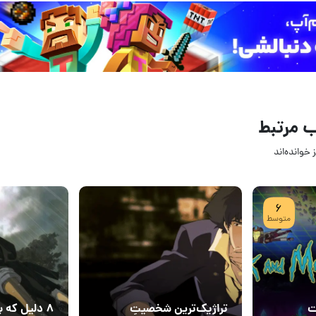
 مرتبط
 خوانده‌اند
27 تیر 1405
22 تیر 5
6
۱
6
متوسط
ت
تراژیک‌ترین شخصیتِ
۸ دلیل که 