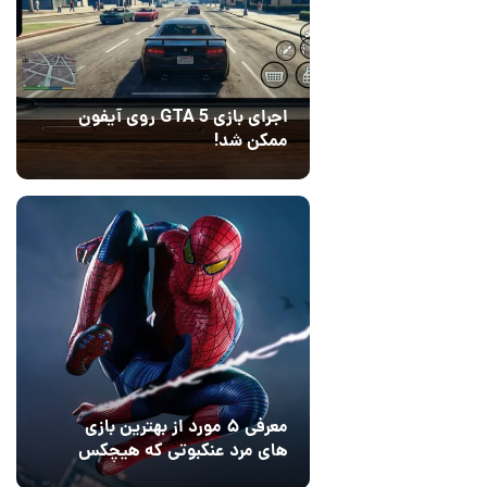
اجرای بازی GTA 5 روی آیفون
ممکن شد!
10 مرداد 1405
9
معرفی ۵ مورد از بهترین بازی
های مرد عنکبوتی که هیچکس
به یاد نمی‌آورد
12 مرداد 1405
2