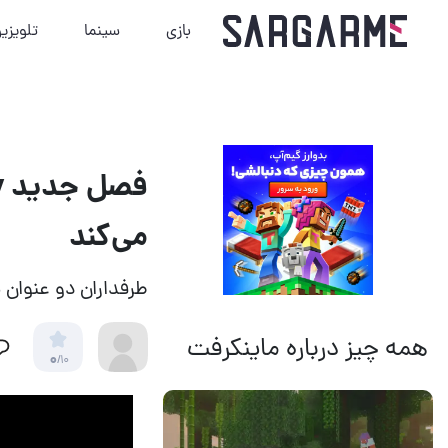
بازی
سینما
تلویزی
می‌کند
طرفداران دو عنوان 
همه چیز درباره ماینکرفت
0
/10
14 مرداد 1405
17