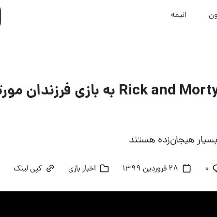
ون
انیمه
فصل جدید Rick and Morty به بازی فرزندا
بسیار هیجان‌زده هستند
۰
28 فروردین 1399
اخبار بازی
کپی لینک