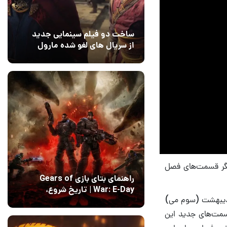
ساخت دو فیلم سینمایی جدید
از سریال های لغو شده مارول
14 مرداد 1405
۰
با رونمایی از دیگر قسمت‌های فصل
راهنمای بتای بازی Gears of
War: E-Day | تاریخ‌ شروع،
می‌دانید، نیمه‌ی دوم فصل جدید انیمیشن جذاب Rick and Morty روز ۱۴ اردیبهشت (سوم می)
محتواها و نحوه دسترسی
14 مرداد 1405
۱
امی قسمت‌های جدید این