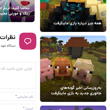
تماشا کنید: تریلر ا
ریک و مورتی عجیب
نظر می‌رسد
همه چیز درباره بازی ماینکرفت
20 بهمن 1403
۰
نظرات
دیدگاه خود ر
به‌روزرسانی اخیر گونه‌های
جانوری جدید به بازی ماینکرفت
اضافه می‌کند
15 دی 1403
5