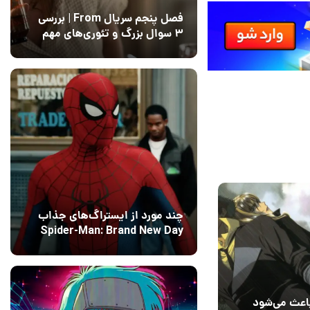
فصل پنجم سریال From | بررسی
۳ سوال بزرگ و تئوری‌های مهم
12 مرداد 1405
15
140
چند مورد از ایستراگ‌های جذاب
Spider-Man: Brand New Day
فاش شدند
13 مرداد 1405
۰
باعث می‌شود