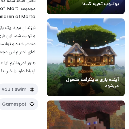
فصل اعلام شده که د
یوتیوب تجربه کنید!
10 مرداد 1405
41
Children of Morta به‌وجود آمده 
ادای احترام این مجم
ارتباط دارد یا خیر. تا ۱۴ اردیبهشت باید صبر کنیم.
آینده بازی ماینکرفت متحول
می‌شود
Adult Swim
18 تیر 1405
5
Gamespot