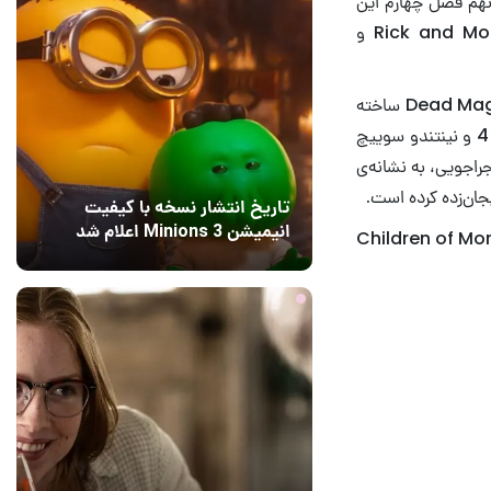
نهم فصل چهارم این
مجموعه Childrick of Mort نام دارد که همان‌طور که پیداست، از ترکیب عبارت Rick and Morty و
فرزندان مورتا یک بازی اکشن نقش‌آفرینی شمرده می‌شود که در سال ۲۰۱۹ توسط استودیو Dead Mage ساخته
و تولید شد. این بازی مستقل برای پلتفرم‌های رایانه‌‌ی شخصی، ایکس‌باکس وان، پلی‌استیشن 4 و نینتندو سوییچ
د. اشاره‌ی Rick and Morty به این بازی ماجراجویی، به نشانه‌ی
جان‌زده کرده است.
تاریخ انتشار نسخه با کیفیت
انیمیشن Minions 3 اعلام شد
 آیا علاوه‌بر اسم، محتوای قسمت نهم فصل چهار Rick and Morty هم به Children of Morta
1 روز قبل
5