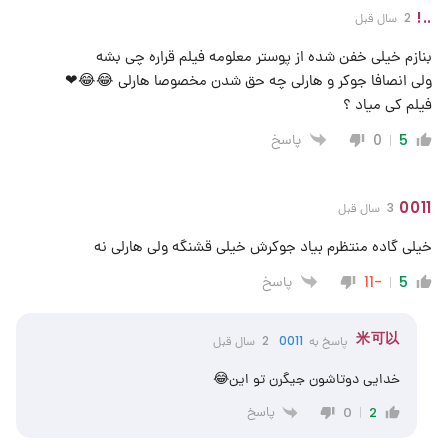
..!
2 سال قبل
بنازم خیلی خفن شده از پوستر معلومه فیلم قراره چی بشه
ولی انصافا جوکر و هارلی چه حق شدن مخصوصا هارلی 😂😂❤
فیلم کی میاد ؟
پاسخ
0
5
0011
3 سال قبل
خیلی گاده منتظرم بیاد جوکرش خیلی قشنگه ولی هارلی نه
پاسخ
-11
5
米可以
پاسخ به
0011
2 سال قبل
خدایی دوتاشون جیگرن تو این😂
پاسخ
0
2