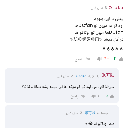
Otako
3 سال قبل
یعنی با این وجود
اوتاکو ها میرن تو DCfanها
DCfanها میرن تو اوتاکو ها
در کل میشه✨💥💢💯💯💢💥✨
🌟🌟🌟🌟🌟
پاسخ
-2
11
米可以
پاسخ به
Otako
2 سال قبل
حق😂الان من اوتاکو ام دیگه هارلی انیمه بشه تماااام😂🤧
پاسخ
0
3
..!
پاسخ به
米可以
2 سال قبل
منم اوتاکو ام 😂👊