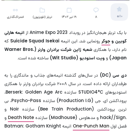
0
/10
8
19 تیر 1402
تریلر (تلویزیون)
اشتراک‌گذاری
با یک تریلر هیجان‌انگیز در رویداد Anime Expo 2023 از
انیمه هارلی
کویین و
جوکر
رونمایی شد. این انیمه
Suicide Squad Isekai
که
نام دارد، با همکاری
شعبه ژاپن شرکت برادران وارنر (
Warner Bros.
Japan
)
و
ویت استودیو (
Wit Studio
)
ساخته شده است.
دی سی (
DC
)
در سال‌های گذشته انیمه‌های جذاب و ماندگاری را به
طرفداران ارائه داده است. در سال ۲۰۰۸ شرکت برادران وارنر با همکاری
استودیوهای STUDIO4°C سازنده Berserk: Golden Age Arc،
پروداکشن آی. جی (Production I.G) سازنده Psycho-Pass، بی
ترین پروداکشن (Bee Train Production) سازنده Noir و
.hack//Sign و مدهاوس (Madhouse) سازنده
Death Note
و
فصل اول
One-Punch Man
انیمه Batman: Gotham Knight