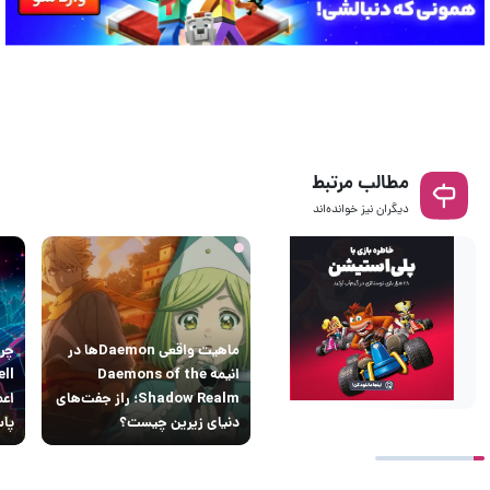
مطالب مرتبط
دیگران نیز خوانده‌اند
ماهیت واقعی Daemonها در
انیمه Daemons of the
Shadow Realm؛ راز جفت‌های
اعم
دنیای زیرین چیست؟
پاس