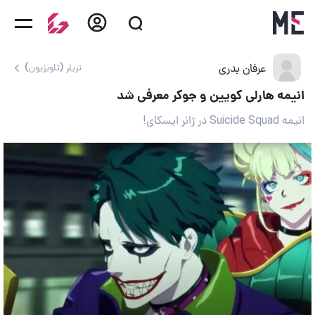
عرفان بدری
تریلر (تلویزیون)
انیمه هارلی کویین و جوکر معرفی شد
انیمه Suicide Squad در ژانر ایسکای!