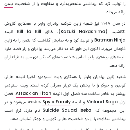
را تولید کرد که برداشتی منحصربه‌فرد و متفاوت را از شخصیت
بتمن
ارائه می‌داد.
در سال ۲۰۱۸ نیز شعبه ژاپن شرکت برادران وارنر با همکاری کازوکی
ناکاشیما (Kazuki Nakashima)، خالق Kill la Kill انیمه
Batman Ninja را تولید کرد و به نمایش گذاشت که بتمن را به ژاپن
فئودال می‌برد. اکنون این طور که به نظر می‌رسد برادران وارنر قصد دارد
انیمه‌های بیشتری را بر اساس شخصیت‌های کمیکی دی سی به طرفداران
ارائه دهد.
شعبه ژاپن برادران وارنر با همکاری ویت استودیو اخیرا انیمه هارلی
کویین و جوکر را با پخش یک تریلر معرفی کرده است. ویت استودیو
بیشتر به خاطر ساخت سه فصل اول انیمه
Attack on Titan
، فصل
اول Vinland Saga و انیمه
Spy x Family
شناخته می‌شود و در
این مجموعه که Suicide Squad Isekai نام دارد، قرار است
برداشتی متفاوت را از دو شخصیت هارلی کویین و جوکر نمایش دهد.
این انیمه در ژانر ایسکای است و برخی از معروف‌ترین استعدادهای این