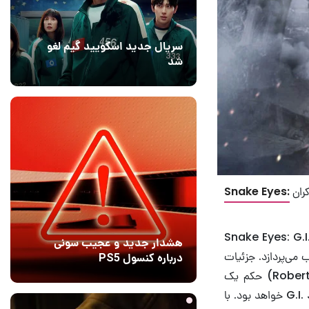
سریال جدید اسکویید گیم لغو
شد
16 مرداد 1405
۱
کران
Snake Eyes:
رامونت پیکچرز و هازبرو در سال ۲۰۱۸ میلادی از فیلم جدید فرنچایز G.I. Joe تحت عنوان Snake Eyes: G.I.
هشدار جدید و عجیب سونی
وب می‌پردازد. جزئیات
درباره کنسول PS5
چندانی در دسترس نبوده و نمی‌دانیم جدیدترین ساخته‌ی رابرت شونتکه (Robert Schwentke) حکم یک
22 ساعت قبل
9
بازسازی را دارد یا پیش درآمدی بر G.I. Joe: The Rise of Cobra و G.I. Joe: Retaliation خواهد بود. با