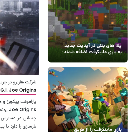
پله های بتنی در آپدیت جدید
به بازی ماینکرفت اضافه شدند؛
بعد از ۹ سال انتظار
12 مرداد 1405
3
شرکت هازبرو در جریان
G.I. Joe Origins
ب
igins
بازی ماینکرفت را از طریق