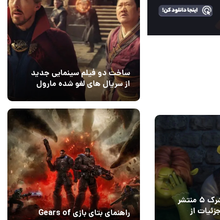
ساخت دو فیلم سینمایی جدید
از سریال های لغو شده مارول
14 مرداد 1405
۰
1405
تیزر جدید شرک ۵ منتشر
زئیات از
راهنمای بتای بازی Gears of