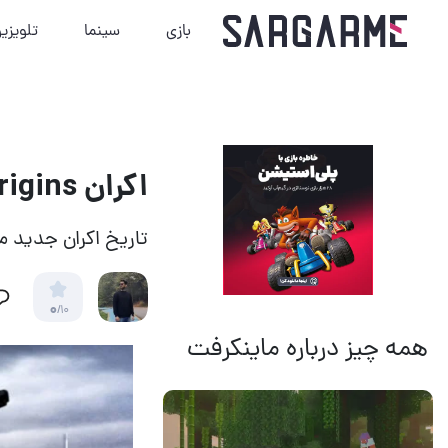
بازی
سینما
تلویزی
اکران Snake Eyes: G.I. Joe Origins به تعویق افتاده است
تاریخ اکران جدی
0
/10
همه چیز درباره ماینکرفت
14 مرداد 1405
20