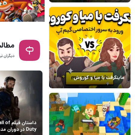
مطالب
دیگران نیز
28 تیر 1405
۰
ماینکرفت با میا و کوروش
30 دی 1403
7
داستان فیلم f
Duty در دوران م