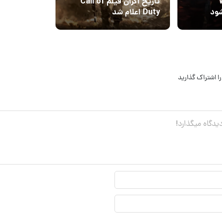
W
تاریخ اکران فیلم Call of
Duty اعلام شد
ا اشتراک گذارید
نام
نمایشی*
ایمیل*