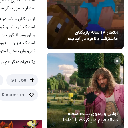
منتظر حضور دیگر شخصیت‌های G.I. Joe در فیلم 
انتظار ۱۷ ساله بازیکنان
ماینکرفت بالاخره در آپدیت
اسنیک آیز و استورم
جدید بازی به پایان رسید
11 خرداد 1405
۰
نمی‌توان نقش استور
یک فیلم دیگر هم بر اساس فرنچایز G.I. Joe در دست ساخت ق
G.I. Joe
Screenrant
اولین ویدیوی پشت صحنه
دنباله فیلم ماینکرفت را تماشا
کنید
13 اسفند 1403
19