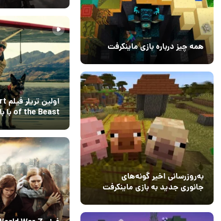
وارفر روایت می‌شو
22 خرداد 1405
۰
همه چیز درباره بازی ماینکرفت
20 بهمن 1403
۰
اولین ت
 the Beast
پیت منتشر شد
28 فروردین 1405
۱
به‌روزرسانی اخیر گونه‌های
جانوری جدید به بازی ماینکرفت
اضافه می‌کند
15 دی 1403
5