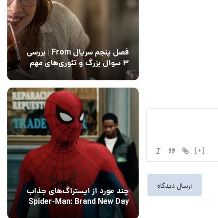
فصل پنجم سریال From | بررسی
۳ سوال بزرگ و تئوری‌های مهم
12 مرداد 1405
15
[+]
چند مورد از ایستراگ‌های جذاب
Spider-Man: Brand New Day
فاش شدند
13 مرداد 1405
۰