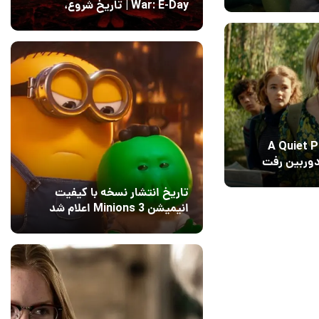
میشن
War: E-Day | تاریخ‌ شروع،
محتواها و نحوه دسترسی
14 مرداد 1405
۱
A Quiet Plac
دوربین رفت
تاریخ انتشار نسخه با کیفیت
انیمیشن Minions 3 اعلام شد
15 مرداد 1405
12