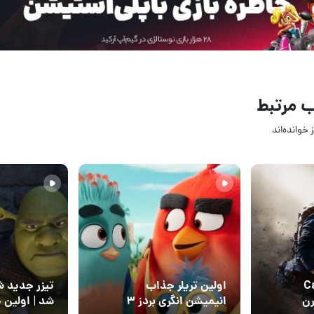
 مرتبط
 خوانده‌اند
09 تیر 1405
27 خرداد 
6
3
Call o
اولین تریلر جذاب
درن
انیمیشن انگری بردز ۳
شد | اولین ج