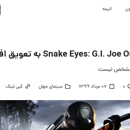
ون
انیمه
د مشخص نیست
۰
07 مرداد 1399
سینمای جهان
کپی لینک