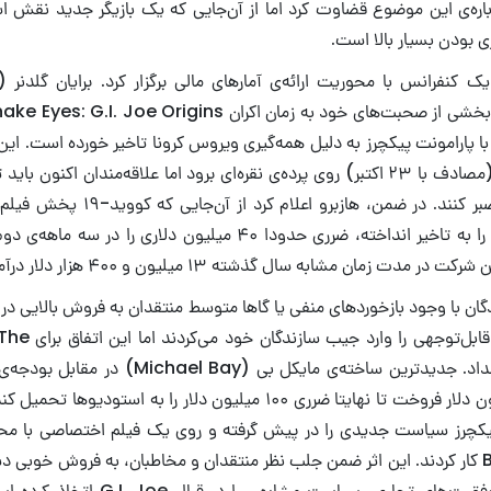
اره‌ی این موضوع قضاوت کرد اما از آن‌جایی که یک بازیگر جدید نقش اسن
ی بودن بسیار بالا است.
ارامونت پیکچرز به دلیل همه‌گیری ویروس کرونا تاخیر خورده است. این فی
بود از تاریخ ۲ آبان (مصادف با ۲۳ اکتبر) روی پرده‌ی نقره‌ای برود اما علاقه‌مندان ا
سال ۲۰۲۱ میلادی صبر کنند. در ضمن، هازبر
محصولات جدیدش را به تاخیر انداخته، ضرری حدودا ۴۰ میلیون دلاری 
زمان مشابه سال گذشته ۱۳ میلیون و ۴۰۰ هزار دلار درآمد داشته است.
گان با وجود بازخوردهای منفی یا گاها متوسط منتقدان به فروش بالایی 
دست یافته و سود قا
خود تنها ۶۰۵ میلیون دلار فروخت تا نهایتا ضرری ۱۰۰ میلیون دلار را به اس
پیکچرز سیاست جدیدی را در پیش گرفته و روی یک فیلم اختصاصی با م
عنوان Bumblebee کار کردند. این اثر ضمن جلب نظر منتقدان و مخاطبان، به فروش خوب
امید دستیابی به موفقیت‌های تجاری، سیاست مش