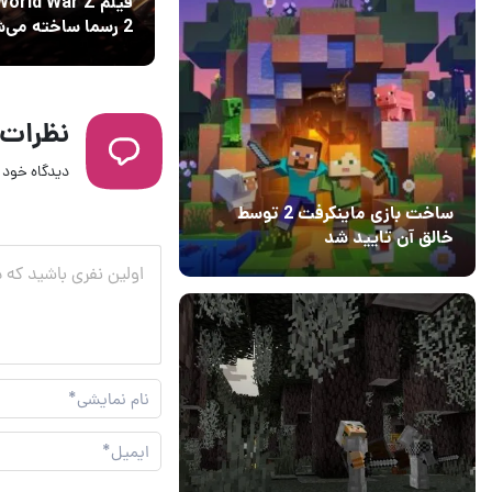
فیلم orld War Z
2 رسما ساخته می‌شود
نظرات
دیدگاه خود ر
ساخت بازی ماینکرفت 2 توسط
خالق آن تایید شد
04 آبان 1403
۱