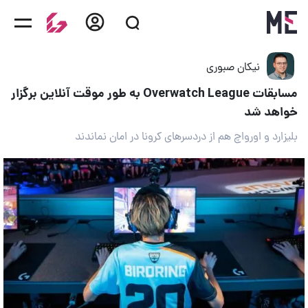
نیکان صبوری
مسابقات Overwatch League به طور موقت آنلاین برگزار
خواهد شد
بلیزارد و اورواچ هم از دردسرهای کرونا در امان نماندند