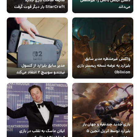
می‌داند
StarCraft بار دیگر قوت گرفت
واکنش غیرمنتظره مدیر سابق
بلیزارد به عرضه نسخه ریمستر بازی
مدیر سابق بلیزارد از کنسول
Oblivion
نینتندو سوییچ ۲ انتقاد می‌کند
بازی جدید چندنفره و جهان باز
بلیزارد توسط آنریل انجین ۵
ایلان ماسک به تقلب در بازی