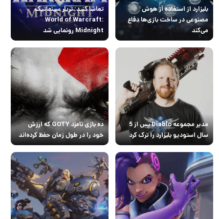
بلیزارد از استفاده از هوش
تماشا کنید: تریلر سینماتیک
مصنوعی در ساخت بازی‌ها دفاع
World of Warcraft:
می‌کند
Midnight رونمایی شد
مدیر مجموعه Diablo پس از 5
ده بازی نامزد GOTY که ارزش
سال استودیو بلیزارد را ترک کرد
خود را در طول زمان حفظ کرده‌اند