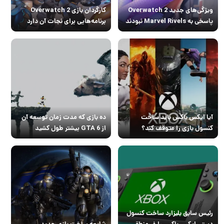
ویژگی‌های جدید Overwatch 2
کارگردان بازی Overwatch 2
پاسخی به Marvel Rivels نبودند
برنامه‌هایی برای نجات آن دارد
آیا ایکس باکس باید ساخت
ده بازی که مدت زمان توسعه آن
کنسول بازی را متوقف کند؟
از GTA 6 بیشتر طول کشید
رئیس سابق بلیزارد ساخت کنسول
دستی ایکس باکس را غیرمنطقی
شایعه ساخت بازی جدید