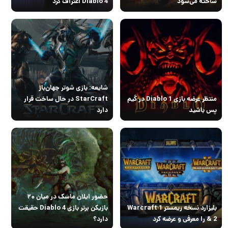
ساخته می‌شود
Diablo 4 اعتراف کرد
شایعه: بازی شوتر جهان‌باز
منتظر عرضه بازی Diablo 1 در گیم
StarCraft در حال ساخت قرار
پس باشید
دارد
حضور ایلان ماسک در میان ۲۰
بلیزارد نسخه ریمستر Warcraft 1
بازیکن برتر بازی Diablo 4 حقیقت
& 2 را معرفی و عرضه کرد
دارد؟