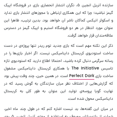
سازنده آنریل انجین ۵، نگران انتشار انحصاری بازی در فروشگاه اپیک
گیمز نباشید؛ چرا که این همکاری ارتباطی با مجوزهای انتشار بازی ندارد
و اسکوئر انیکس کماکان ناشر آن خواهد بود. بدین ترتیب، ظاهرا این
عنوان مورد انتظار در هر دو فروشگاه استیم و اپیک گیمز در دسترس
علاقه‌مندان قرار خواهد گرفت.
ذکر این نکته مهم است که بازی جدید توم ریدر تنها پروژه‌ی در دست
ساخت استودیوی کریستال داینامیکس نیست. اگر اخبار بازی‌ها را در
رسانه سرگرمی دنبال کرده باشید، احتمالا اطلاع دارید که استودیوی تازه
تاسیس The Initiative با همکاری کریستال داینامیکس مشغول
ساخت بازی
Perfect Dark
است. در همین حین، چند وقت پیش بود
که گزارش‌هایی از اختلاف نظر میان سازندگان به گوش رسید که در
نهایت گویا پروسه‌ی تولید این عنوان به طور کلی به کریستال
داینامیکس محول شده است.
در میان این گفته‌ها، بد نیست اشاره کنم که در طول چند ماه اخیر،
شماری از بازی‌سازان معروف به استفاده از موتور آنریل انجین ۵ روی