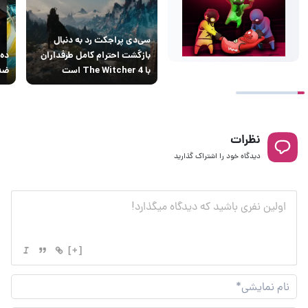
سی‌دی پراجکت رد به دنبال
بازگشت احترام کامل طرفداران
ده 
با The Witcher 4 است
ضدق
نظرات
دیدگاه خود را اشتراک گذارید
[+]
نام
نما