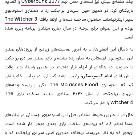
چند هفته‌ی پیش نیز نسخه‌ی نسل نهم
Cyberpunk 2077
را تقدیم
بازیکنان کرد. در همین حین، سی‌دی پراجکت رد با همکاری استودیوی
سیبر اینترتینمنت مشغول ساخت نسخه‌ی ارتقا یافته
The Witcher 3
بوده و این عنوان برای عرضه در سال جاری میلادی برنامه ریزی شده
است.
به دنبال این اتفاق‌ها، تا به امروز صحبت‌های زیادی از پروژه‌های بعدی
این استودیوی لهستانی به میان زده نشده و بازی بعدی سی‌دی پراجکت
تا حدودی در هاله‌ای از ابهام قرار داشت. در همین راستا، چند وقت
پیش آقای
آدام کیسینسکی
، رئیس ارشد کمپانی، در پیامی خاطرنشان
کرد که استودیوی The Molasses Flood، یکی از زیرمجموعه‌های
سی‌دی پراجکت، از سال ۲۰۲۲ میلادی فرآیند ساخت بازی The
Witcher 4 را آغاز می‌کند.
حال در تازه‌ترین خبرها، ساعاتی قبل این استودیوی لهستانی در بیانیه‌ای
رسما اعلام کرد که پروسه‌ی ساخت بازی بعدی ویچر آغاز شده است.
آن‌طور که به نظر می‌رسد، برخلاف عناوین قبلی سی‌دی پراجکت که با