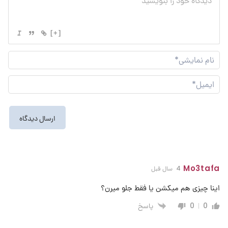
[+]
نام
نما
ایم
Mo3tafa
4 سال قبل
اینا چیزی هم میکشن یا فقط جلو میرن؟
پاسخ
0
0