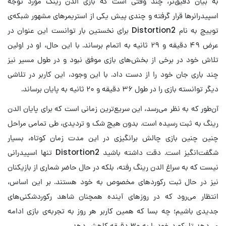
به بیان دقیق‌تر، چند وقتی است که بازی الدن رینگ مورد توجه
اسپیدرانرها قرار گرفته و چندی پیش یکی از استریمرهای مشهور شبکه‌ی
توییچ به نام Distortion2 برای نخستین بار توانست این عنوان در
عرض ۴۹ دقیقه و ۲۹ ثانیه به اتمام برساند. با این حال، او در اولین
تلاش خود در برخی از بخش‌های بازی موفق نبود و در طول مسیر نیز
چند باری جان خود را از دست داد. با این وجود، این کاربر در تلاشی
دیگر توانسته بازی را در طول ۳۶ دقیقه و ۲۰ ثانیه به پایان برساند.
آن‌طور که به نظر می‌رسد، این سریع‌ترین زمانی است که برای پایان الدن
رینگ به ثبت رسیده است. بدون هیچ شک و تردیدی، طی تمامی مراحل
چنین چنین بازی چالش برانگیزی در این مدت زمان کوتاه، بسیار
شگفت‌انگیز است. دقت داشته باشید Distortion2 تنها اسپیدرانی
نیست که به سراغ الدن رینگ رفته، بلکه در حال حاضر شماری از بازیکنان
نیز در حال ثبت رکوردهای مخصوص به خود هستند. بر این اساس،
انتظار می‌رود که در روزهای آینده همچنان شاهد رکوردشکنی‌های
جدیدی باشیم؛ چه بسا که همین کاربر هر روز به تجربه‌ی بازی ادامه
می‌دهد تا رکورد خود را به ۳۰ دقیقه کاهش دهد.