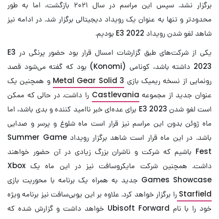
برگزار نشد. سپس این مراسم در سال ۲۰۲۱ بازگشت، اما به طور
محدودتر و تنها به عنوان یک رویداد دیجیتالی برگزار شد. در ادامه نیز
شاهد لغو شدن رویداد E3 2022 بودیم.
یکی از شرکت‌های طبق گزارشات امسال قرار بود حضور پرنگی در E3
2023 داشته باشد، کونامی (Konomi) بود که گفته می‌شود قصد
رونمایی از نسخه ریمیک بازی
Metal Gear Solid 3
و همچنین یک
عنوان جدید از مجموعه
Castlevania
را داشت. در حالی که ممکن
است لغو شدن E3 2023 برای عده‌ای خبر ناامید کننده و بدی باشد، اما
ماه ژوئن بدون این مراسم نیز قرار است ماه شلوغ و پرسر و صدایی
باشد. در این ماه قرار است شاهد برگزار رویداد Summer Game
Fest باشیم که شرکت و ناشران بزرگ زیادی در آن حضور خواهند
داشت. همچنین شرکت مایکروسافت نیز در این ماه یک Xbox
Games Showcase جدید به همراه یک برنامه با محوریت بازی
Starfield
را برگزار خواهد کرد. علاوه بر این یوبی‌سافت نیز برنامه ویژه
خود را با نام Ubisoft Forward خواهد داشت و گزارش شده که