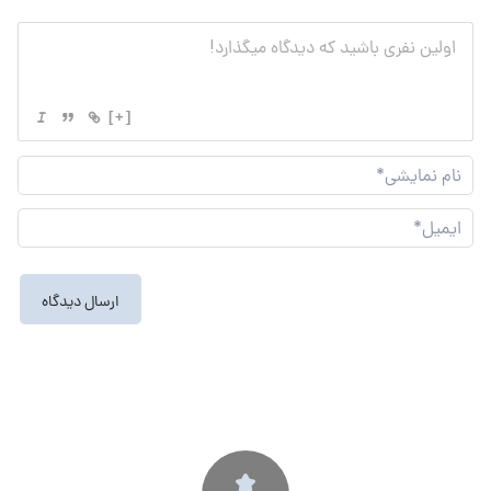
[+]
نام
نما
ایم