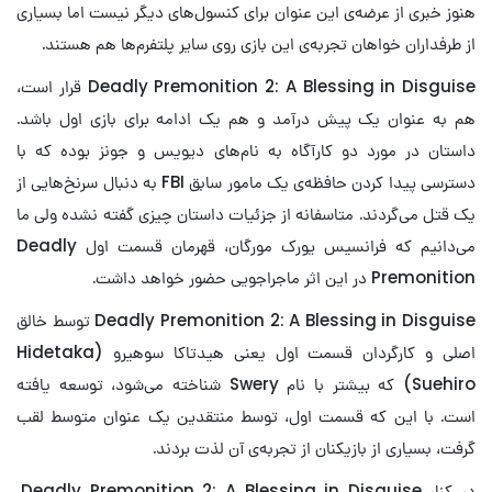
هنوز خبری از عرضه‌ی این عنوان برای کنسول‌های دیگر نیست اما بسیاری
از طرفداران خواهان تجربه‌ی این بازی روی سایر پلتفرم‌ها هم هستند.
Deadly Premonition 2: A Blessing in Disguise قرار است،
هم به عنوان یک پیش درآمد و هم یک ادامه برای بازی اول باشد.
داستان در مورد دو کارآگاه به نام‌های دیویس و جونز بوده که با
دسترسی پیدا کردن حافظه‌ی یک مامور سابق FBI به دنبال سرنخ‌هایی از
یک قتل می‌گردند. متاسفانه از جزئیات داستان چیزی گفته نشده ولی ما
می‌دانیم که فرانسیس یورک مورگان، قهرمان قسمت اول Deadly
Premonition در این اثر ماجراجویی حضور خواهد داشت.
Deadly Premonition 2: A Blessing in Disguise توسط خالق
اصلی و کارگردان قسمت اول یعنی هیدتاکا سوهیرو (Hidetaka
Suehiro) که بیشتر با نام Swery شناخته می‌شود، توسعه یافته
است. با این که قسمت اول، توسط منتقدین یک عنوان متوسط لقب
گرفت، بسیاری از بازیکنان از تجربه‌ی آن لذت بردند.
در کنار Deadly Premonition 2: A Blessing in Disguise،