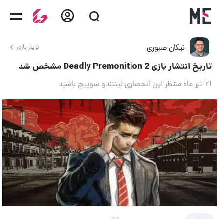
نیکان صبوری
تریلر بازی
تاریخ انتشار بازی Deadly Premonition 2 مشخص شد
۲۱ تیر ماه منتظر این انحصاری نینتندو سوییچ باشید