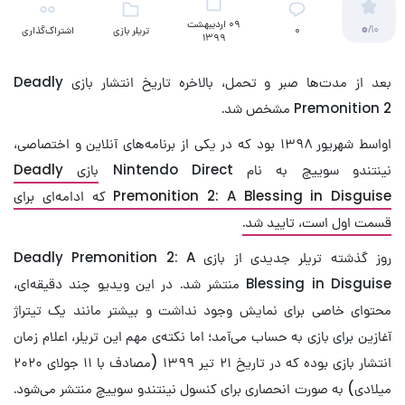
09 اردیبهشت
0
/10
۰
تریلر بازی
اشتراک‌گذاری
1399
بعد از مدت‌ها صبر و تحمل، بالاخره تاریخ انتشار بازی Deadly
Premonition 2 مشخص شد.
اواسط شهریور ۱۳۹۸ بود که در یکی از برنامه‌های آنلاین و اختصاصی،
نینتندو سوییچ به نام Nintendo Direct
بازی Deadly
Premonition 2: A Blessing in Disguise که ادامه‌ای برای
قسمت اول است، تایید شد.
روز گذشته تریلر جدیدی از بازی Deadly Premonition 2: A
Blessing in Disguise منتشر شد. در این ویدیو چند دقیقه‌ای،
محتوای خاصی برای نمایش وجود نداشت و بیشتر مانند یک تیتراژ
آغازین برای بازی به حساب می‌آمد؛ اما نکته‌ی مهم این تریلر، اعلام زمان
انتشار بازی بوده که در تاریخ ۲۱ تیر ۱۳۹۹ (مصادف با ۱۱ جولای ۲۰۲۰
میلادی) به صورت انحصاری برای کنسول نینتندو سوییچ منتشر می‌شود.