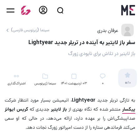
عرفان بدری
سینما (زیرنویس فارسی)
سفر باز لایتیر به آینده در تریلر جدید Lightyear
باز لایتیر در تلاش برای نابودی زورگ
0
/10
۰
03 اردیبهشت 1401
سینما (زیرنویس
اشتراک‌گذاری
فارسی)
به تازگی تریلر جدید
Lightyear
، انیمیشن بسیار مورد انتظار شرکت
پیکسار
منتشر شده که نگاه بهتری از
باز لایتیر
جدیدی که
کریس ایوانز
صداپیشگی‌اش را بر عهده دارد، ارائه می‌دهد، در حالی که او سعی
می‌کند فرماندهی ستاره را از دست امپراتور زورگ نجات دهد.