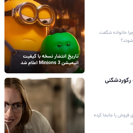
 چرا خانواده شگفت
تاریخ انتشار نسخه با کیفیت
انیمیشن Minions 3 اعلام شد
15 مرداد 1405
6
ره‌کننده انیمیشن Toy Story 5 و رکوردشکنی
اب بازی ۵ (Toy Story 5) مرزهای فروش را جابجا کرده
.