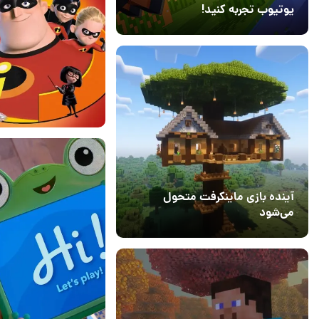
یوتیوب تجربه کنید!
10 مرداد 1405
41
01 مرداد 1405
۰
آینده بازی ماینکرفت متحول
می‌شود
18 تیر 1405
5