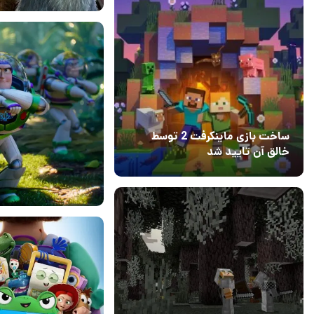
05 تیر 1405
2
ساخت بازی ماینکرفت 2 توسط
خالق آن تایید شد
04 آبان 1403
۱
04 تیر 1405
4