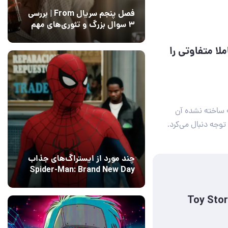
فصل پنجم سریال From | بررسی
۳ سوال بزرگ و تئوری‌های مهم
12 مرداد 1405
15
Monsters Inc ایده کاملا متفاوتی را
درباره دنباله ساخته نشده آن
توجه دنبال می‌کرد.
چند مورد از ایستراگ‌های جذاب
Spider-Man: Brand New Day
فاش شدند
13 مرداد 1405
۰