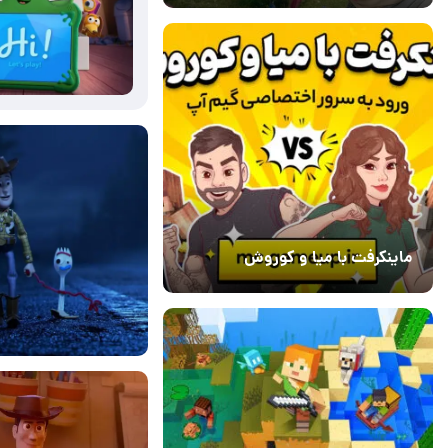
18 تیر 1405
11
ماینکرفت با میا و کوروش
30 دی 1403
7
17 تیر 1405
15