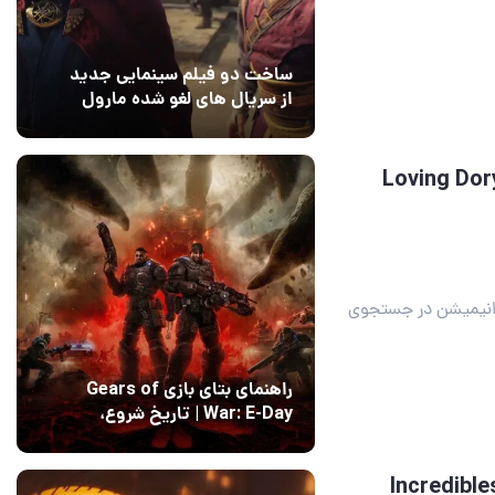
ساخت دو فیلم سینمایی جدید
از سریال های لغو شده مارول
14 مرداد 1405
۰
له انیمیشن در جستجوی دوری به نام Loving Dory
ه انیمیشن در جستجوی
راهنمای بتای بازی Gears of
War: E-Day | تاریخ‌ شروع،
محتواها و نحوه دسترسی
14 مرداد 1405
۱
ه شگفت انگیزان در انیمیشن Incredibles 3