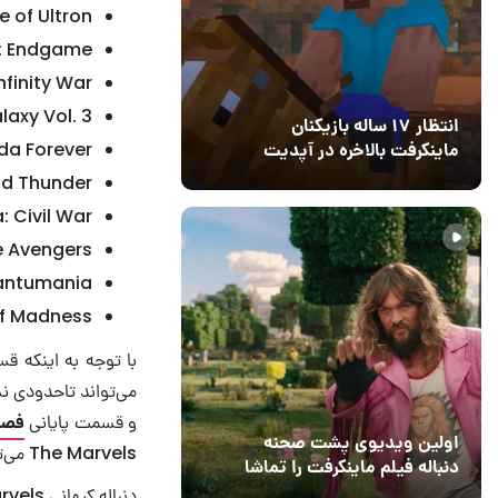
engers: Age of Ultron
Avengers: Endgame – بو
Avengers: Infinity War
f the Galaxy Vol. 3
انتظار ۱۷ ساله بازیکنان
r: Wakanda Forever
ماینکرفت بالاخره در آپدیت
جدید بازی به پایان رسید
11 خرداد 1405
hor: Love and Thunder
۰
n America: Civil War
The Avengers – بودجه ۲۲۵ میل
asp: Quantumania
verse of Madness
و قسمت پایانی
فصل
اولین ویدیوی پشت صحنه
The Marvels می‌تواند به فروش قابل توجهی در آخر هفته افتتاحیه دست بزند.
دنباله فیلم ماینکرفت را تماشا
کنید
دنباله کیهانی The Marvels در تاریخ
13 اسفند 1403
19