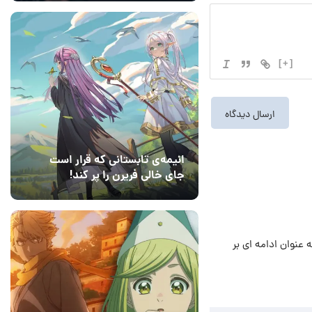
[+]
انیمه‌ی تابستانی که قرار است
جای خالی فریرن را پر کند!
14 مرداد 1405
3
 سوال دارم ممنون میشم پاسخ بدید ، اینکه میشه فیلم the Marvel’s رو به عنوان ادامه ای بر