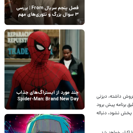
فصل پنجم سریال From | بررسی
۳ سوال بزرگ و تئوری‌های مهم
12 مرداد 1405
15
چند مورد از ایستراگ‌های جذاب
 باکس آفیس جهانی فروش داشته، دیزنی
Spider-Man: Brand New Day
د. اگر همه‌چیز طبق برنامه پیش برود
فاش شدند
13 مرداد 1405
۰
مبر از دیزنی پلاس پخش نشود، دنباله
 اکران خواهد شد.