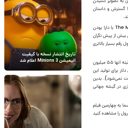
 انتظار قراره ضمن به تصویر کشیدن
را گسترش و داستان
روز گذشته وقتی رسانه Vanity Fair در گزارشی رسمی تایید کرد که دنباله کیهانی The Marvels با دارا بودن
بیش از پیش نگران
 رقم بسیار بالاتری
تاریخ انتشار نسخه با کیفیت
انیمیشن Minions 3 اعلام شد
به‌گفته فوربس، در زمان فیلمبرداری، دیزنی چیزی حدود ۲۷۴.۸ میلیون دلار هزینه کرده است. البته آنها ۵۵ میلیون
1 روز قبل
4
 زمان فیلمبرداری دریافت کرده‌اند و دیزنی تنها ۲۱۹.۸ میلیون دلار برای تولید این
ت نمی‌شود). بدین
ه نقطه سوددهی باید فروش ۴۳۹.۶ میلیون دلاری در گیشه جهانی
ه سرسام‌آوری رسما به چهارمین فیلم
 گران و پرهزینه مارول را مشاهده کنید