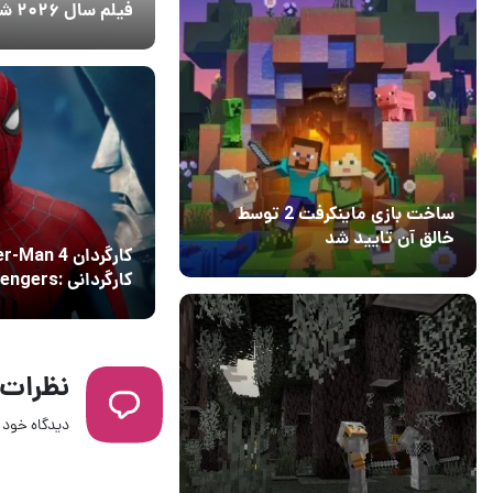
فیلم سال ۲۰۲۶ شد
14 مرداد 1405
8
ساخت بازی ماینکرفت 2 توسط
خالق آن تایید شد
کارگردان an 4
04 آبان 1403
۱
کارگردانی ngers
Doomsday را نپذیرفت
نظرات
دیدگاه خود ر