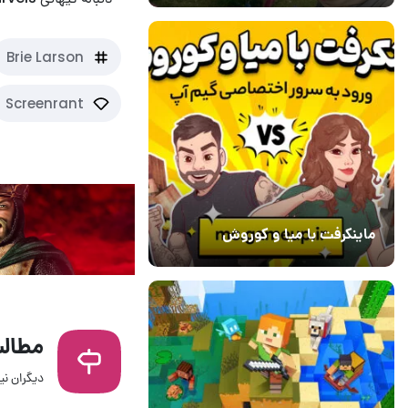
Brie Larson
Screenrant
ماینکرفت با میا و کوروش
30 دی 1403
7
مطالب
دیگران نیز
1 ساعت قبل
۱