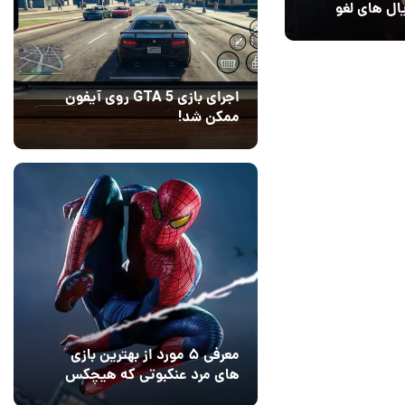
ال های لغو
اجرای بازی GTA 5 روی آیفون
ممکن شد!
10 مرداد 1405
9
معرفی ۵ مورد از بهترین بازی
های مرد عنکبوتی که هیچکس
به یاد نمی‌آورد
12 مرداد 1405
2