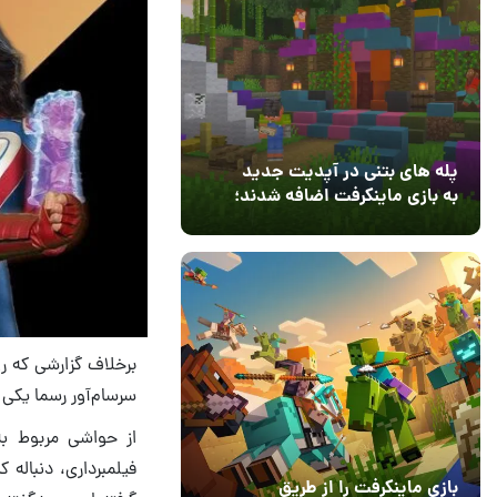
پله های بتنی در آپدیت جدید
به بازی ماینکرفت اضافه شدند؛
بعد از ۹ سال انتظار
12 مرداد 1405
3
سرسام‌آور رسما یکی 
فیلمبرداری، دنباله 
بازی ماینکرفت را از طریق