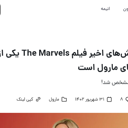
ون
انیمه
برخلاف گزارش‌های اخیر ف
ای مارول است
ی مشخص شد!
8
31 شهریور 1402
مارول
کپی لینک