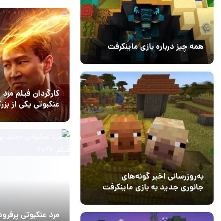
همه چیز درباره بازی ماینکرفت
20 بهمن 1403
۰
کارگردان فیلم مرد
عنکبوتی یکی از بزر
مشکلات مارول را 
14 مرداد 1405
10
می‌کند
به‌روزرسانی اخیر گونه‌های
جانوری جدید به بازی ماینکرفت
اضافه می‌کند
15 دی 1403
5
مرد عنکبوتی پرفرو