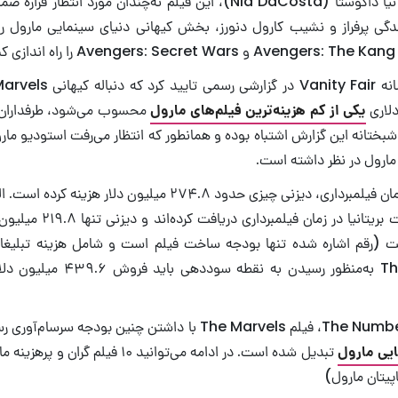
گرفته است. به‌گفته نیا داکوستا (Nia DaCosta)، این فیلم نه‌چندان مورد
دگی پرفراز و نشیب کارول دنورز، بخش کیهانی دنیای سینمایی مارول 
یکی از کم هزینه‌ترین فیلم‌های مارول
محسوب می‌شود، طرفداران 
ختانه این گزارش اشتباه بوده و همانطور که انتظار می‌رفت استودیو مارول
ان مارول در نظر داشته است.
دلار سوسبید از دولت بریتانیا در
ست (رقم اشاره شده تنها بودجه ساخت فیلم است و شامل هزینه تبلیغا
ترتیب The Marvels به‌منظور رسیدن ب
همچنین به‌گفته The Numbers، فیلم The Marvels با داشتن چنین بودج
ایی مارول
تبدیل شده است. در ادامه می‌توانید ۱۰ فیلم
اپیتان مارول)