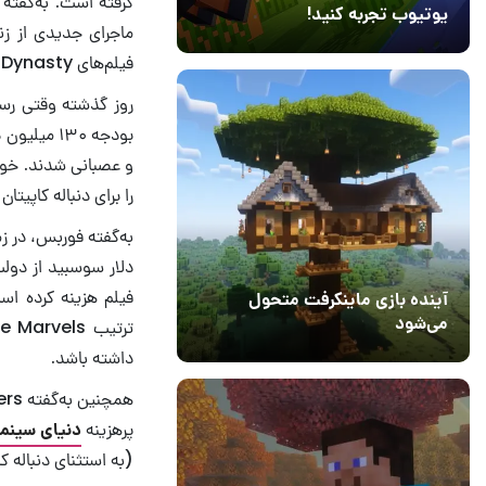
یوتیوب تجربه کنید!
ماجرای جدیدی از زن
10 مرداد 1405
41
فیلم‌های Avengers: The Kang Dynasty و Avengers: Secret Wars را راه اندازی کند.
بودجه ۱۳۰ میلیون دلاری
و عصبانی شدند. خوشب
را برای دنباله کاپیت
فیلم هزینه کرده ا
آینده بازی ماینکرفت متحول
می‌شود
18 تیر 1405
5
داشته باشد.
پرهزینه
دنیای سینم
(به استثنای دنباله ک