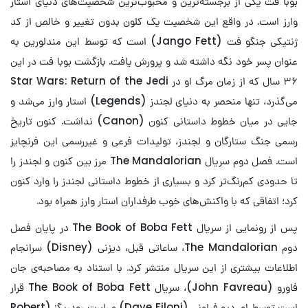
بوبا فت یکی از برجسته‌ترین و محبوب‌ترین شخصیت‌های دنیای استار
وارز است. در واقع این شخصیت یک کلون بدون تغییر و خالص از کد
ژنتیکی جنگو فت (Jango Fett) است که توسط این مندلورین به
عنوان پسر خود نگه داشته شد و پرورش یافت. بازگشت بوبا فت در این
۳۶ سال که از زمان مرگ او در Star Wars: Return of the Jedi
می‌گذرد، تنها منحصر به دنیای لجندز (Legends) استار وارز می‌شد و
جایی در میان خطوط داستانی کنون (Canon) نداشت. کنون تاریخ
رسمی جنگ ستارگان و لجندز، تولیدات فرعی و غیررسمی این فرنچایز
است. فصل دوم سریال The Mandalorian مرز بین کنون و لجندز را
تا حدودی کم‌رنگ‌تر کرد و بسیاری از خطوط داستانی لجندز را وارد کنون
کرد؛ اتفاقی که با واکنش‌های خوب طرفداران استار وارز همراه بود.
پس از رونمایی از سریال The Book of Boba Fett در پایان فصل
دوم The Mandalorian، ساعاتی قبل، دیزنی (Disney) سرانجام
اطلاعات بیشتری از این سریال منتشر کرد. با استناد به مصاحبه‌ی جان
فاورو (John Favreau)، سریال The Book of Boba Fett قرار
است توسط او، دیو فیلونی (Dave Filoni) و رابرت رودریگز (Robert