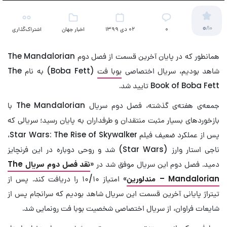
0
/10
۰
02 دی 1399
اخبار جهان
اشتراک‌گذاری
(تلویزیون)
همانطور که در پایان آخرین قسمت از فصل دوم The Mandalorian
شاهد بودیم، سریال اختصاصی
بوبا فت
(Boba Fett) به نام The
Book of Boba Fett تایید شد.
جمعه‌ی هفته‌ی گذشته، فصل دوم سریال The Mandalorian با
بازخوردهای بسیار مثبت منتقدان و طرفداران به پایان رسید؛ سریالی که
پس از عملکرد ضعیف فیلم Star Wars: The Rise of Skywalker،
ناجی استار وارز (Star Wars) شد و روحی دوباره در این فرنچایز
دمید. فصل دوم این سریال موفق شد در «
نقد فصل دوم سریال The
Mandalorian – مندلورین
» امتیاز ۱۰/۱۰ را دریافت کند. پس از
تیتراژ پایانی آخرین قسمت این سریال شاهد بودیم که سرانجام پس از
شایعات فراوان، از سریال اختصاصی شخصیت بوبا فت رونمایی شد.