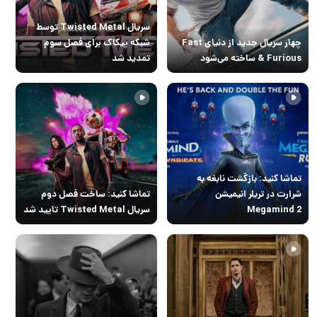
سریال Twisted Metal توسط
چهار سریال جدید از دنیای Fast
شبکه پیکاک برای فصل سوم
& Furious ساخته می‌شود
تمدید شد
تماشا کنید: بازگشت نابغه به
شرارت در تریلر انیمیشن
تماشا کنید: ساخت فصل دوم
Megamind 2
سریال Twisted Metal تایید شد