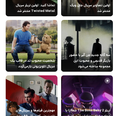
اولین تصاویر سریال جان ویک
تماشا کنید: اولین تریلر سریال
منتشر شد
Twisted Metal منتشر شد
سه گانه جدید جن گیر با حضور
بازیگر قدیمی و محبوب این
شخصیت محبوب تد در قالب یک
مجموعه ساخته می‌شود
سریال تلویزیونی بازمی‌گردد
تریلر The Boss Baby 2 شما را با
مهم‌ترین فیلم‌ها و سریال‌های
انواع مختلف نوزادان شرور آشنا
تلویزیونی که در آذر ۹۹ منتشر