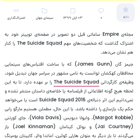
0
/10
۰
03 آبان 1399
سینمای جهان
اشتراک‌گذاری
مجله‌ی Empire ساعاتی قبل دو تصویر در صفحه‌ی توییتر خود به
اشتراک گذاشت که شخصیت‌های مهم The Suicide Squad را کنار
هم نشان می‌دهد.
جیمز گان (James Gunn) که با ساخت اقتباس‌های سینمایی
محافظان کهکشان توانست به نامی مشهور در سراسر جهان تبدیل شود،
وظیفه‌ی کارگردانی
The Suicide Squad
را بر عهده دارد. تا به این
لحظه هیچ گونه اطلاعاتی از فیلمنامه یا خلاصه‌ی داستان منتشر نشده و
نمی‌دانیم این اثر دنباله‌ی Suicide Squad 2016 است یا می‌خواهد
حکم یک بازسازی را داشته باشد. با این حال، مطمئن هستیم مارگو رابی
(Margot Robbie)، وایولا دیویس (Viola Davis)، جای کورتنی
(Jai Courtney) و یوئل کینامان (Joel Kinnaman) باز
می‌گردند تا بار دیگر به عنوان هارلی کوئین، آماندا والر، کاپیتان بومرنگ