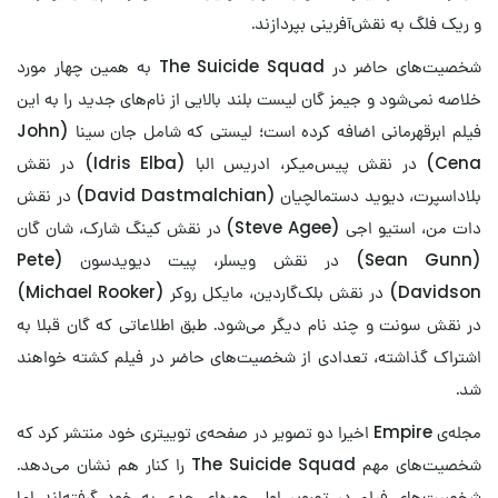
و ریک فلگ به نقش‌آفرینی بپردازند.
شخصیت‌های حاضر در The Suicide Squad به همین چهار مورد
خلاصه نمی‌شود و جیمز گان لیست بلند بالایی از نام‌های جدید را به این
فیلم ابرقهرمانی اضافه کرده است؛ لیستی که شامل جان سینا (John
Cena) در نقش پیس‌میکر، ادریس البا (Idris Elba) در نقش
بلاداسپرت، دیوید دستمالچیان (David Dastmalchian) در نقش
دات من، استیو اجی (Steve Agee) در نقش کینگ شارک، شان گان
(Sean Gunn) در نقش ویسلر، پیت دیویدسون (Pete
Davidson) در نقش بلک‌گاردین، مایکل روکر (Michael Rooker)
در نقش سونت و چند نام دیگر می‌شود. طبق اطلاعاتی که گان قبلا به
اشتراک گذاشته، تعدادی از شخصیت‌های حاضر در فیلم کشته خواهند
شد.
مجله‌ی Empire اخیرا دو تصویر در صفحه‌ی توییتری خود منتشر کرد که
شخصیت‌های مهم The Suicide Squad را کنار هم نشان می‌دهد.
شخصیت‌های فیلم در تصویر اول چهره‌ای جدی به خود گرفته‌اند اما