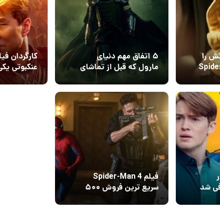
ش را
۵ اتفاق مهم دنیای
کارگردان فیل
ه نقشش در Spider-
مارول که قبل از تماشای
عنکبوتی یکی 
Man
فیلم Avengers:
مشکلات مار
16 مرداد 1405
11
Doomsday باید بدانید
می‌کند
ر
فیلم Spider-Man 4
سریع ترین فروش ۵۰۰
میلیون دلاری تاریخ را
ثبت کرد