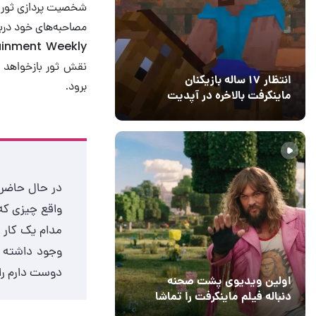
مصاحبه‌های خود دربا
نقش ثور بازخواهد گ
انتظار ۱۷ ساله بازیکنان
برود.
ماینکرفت بالاخره در آپدیت
جدید بازی به پایان رسید
11 خرداد 1405
۰
در حال حاضر 
واقع چیزی که
مدام یک کار ت
وجود داشته ب
دوست دارم راه
اولین ویدیوی پشت صحنه
دنباله فیلم ماینکرفت را تماشا
کنید
13 اسفند 1403
19