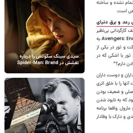
تمام نشده و ساخته
عی است.
رعد و برق دنیای
 کارگردانی بی‌نظیر
برادران روسو، شخصیت ثور به بهترین شکل ممکن در Avengers: Infinity War و Avengers: Endgame به
ت و ثور در یکی از
 ثور با اشکی که در
سیدی سینک سکوتش را درباره
نقشش در Spider-Man: Brand
دن دارم؟”
New Day شکست
15 مرداد 1405
۰
داران و دوست داران
ند، متاسفانه مارول و تایکا وایتیتی (Taika Waititi) زحمات آنها را با خلق اثری
صیت‌های اصلی و ضعیف بودن
ود که به نابود شدن
ارول واقعا برنامه
ی و دارک با وفادار