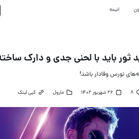
ون
انیمه
د ثور باید با لحنی جدی و دارک ساخت
ه‌های نورس وفادار باشد!
8
26 شهریور 1402
مارول
کپی لینک