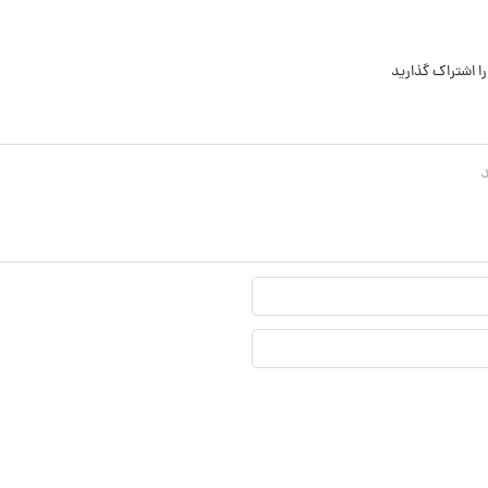
ا اشتراک گذارید
نام
نمایشی*
ایمیل*