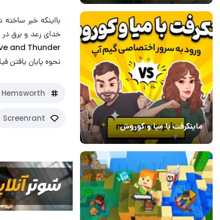
بااینکه خبر ساخته 
نحوه پایان یافتن فی
s Hemsworth
Screenrant
ماینکرفت با میا و کوروش
30 دی 1403
7