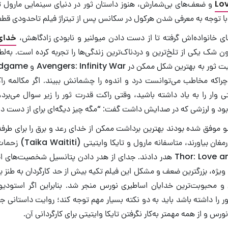
Lo
و ضعف‌های بی‌شمارش، هنوز داستان ثور در دنیای سینمایی مارول 
 توجه به معرفی شدن هرکول در سکانس پس از تیتراژ فیلم تاحدودی قط
 خانواده‌اش گرفته تا از دست دادن میولنیر و نابودی زادگاهش،
خدای 
 شک یکی از تلخ‌ترین و دردناک‌ترین زندگی‌ها را تجربه کرده است. به‌لطف
اکه مخاطب می‌توانست درد و اندوه را چشمانش ببیند. اگر مکالمه راک
 وار را به یاد داشته باشید، وقتی راکت قدرت ثور را زیر سوال می‌برد،
د و لرزشی که در صدایش داشت گفت: “مگه چیز دیگه‌ای برای از دست دا
سو موفق شده بودند بهترین برداشت ممکن از خدای رعد و برق را برای طرف
آثار کمیک بوکی به ارمغان بیاور
به‌نام Thor: Love and Thunder هدر دادند. جدای از هدر دادن پتانسیل شخ
 ویژه، بزرگترین ضعف و مشکل این فیلم تکیه بیش از حد کارگردان به طنز ب
 و محبوبت‌ترین خدایان اساطیری نورس منجر شد. بنابراین اگر استودیو م
را داشته باشد باید به دو نکته بسیار مهم توجه کند؛ روایت داستانی جد
ورس و از همه مهمتر به‌کار نگرفتن تایکا وایتیتی برای کارگردانی آن.