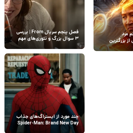
فصل پنجم سریال From | بررسی
م مرد
۳ سوال بزرگ و تئوری‌های مهم
از بزرگترین
12 مرداد 1405
15
ول را حل
چند مورد از ایستراگ‌های جذاب
Spider-Man: Brand New Day
فاش شدند
13 مرداد 1405
۰