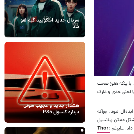
سریال جدید اسکویید گیم لغو
شد
16 مرداد 1405
۱
زی سر و صدا کرد. بااینکه هنوز صحت
با لحنی جدی و دارک
هشدار جدید و عجیب سونی
یده‌آل نبود، چراکه
درباره کنسول PS5
 شکل ممکن پتانسیل
20 ساعت قبل
9
Thor: