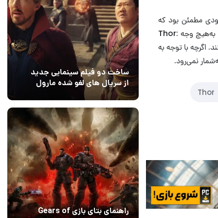
دودی مطمئن بود که
خدای رعد و برق در آینده‌ای نه‌چندان دور به دنیای سینمایی مارول بازخواهد گشت. طرفداران به‌هیچ وجه Thor:
‌کنند. اگرچه با توجه به
شمار نمی‌رود.
ساخت دو فیلم سینمایی جدید
از سریال های لغو شده مارول
Thor
14 مرداد 1405
۰
راهنمای بتای بازی Gears of