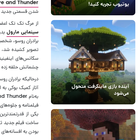
ve and Thunder
یوتیوب تجربه کنید!
شدن قسمتی جدید با
10 مرداد 1405
41
از مرگ تک تک اعضای
سینمایی مارول
بدون
تصویر کشیده شد، چر
سکانس‌های اینفینیتی
چشمانش حلقه زده بو
درحالیکه برادران رو
آینده بازی ماینکرفت متحول
می‌شود
18 تیر 1405
5
فیلمنامه و جلوه‌های
یکی از قدرتمندترین
ساخت فیلم جدید ثور 
بودن به افسانه‌های ن