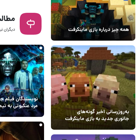
مطالب
همه چیز درباره بازی ماینکرفت
دیگران نیز
24 دقیقه قبل
۰
20 بهمن 1403
۰
نویسندگان فیلم ج
مرد عنکبوتی به تیم
به‌روزرسانی اخیر گونه‌های
Avengers ملحق شدند
20 ساعت قبل
9
جانوری جدید به بازی ماینکرفت
اضافه می‌کند
15 دی 1403
5