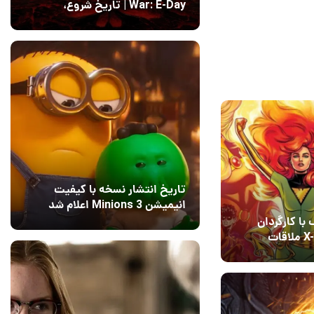
War: E-Day | تاریخ‌ شروع،
محتواها و نحوه دسترسی
14 مرداد 1405
۱
تاریخ انتشار نسخه با کیفیت
انیمیشن Minions 3 اعلام شد
ا کارگردان
15 مرداد 1405
12
ریبوت X-Men ملاقات