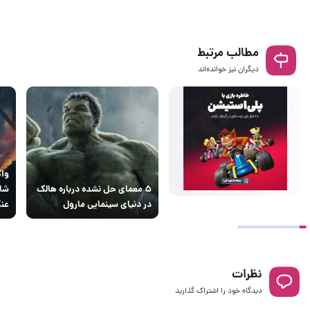
مطالب مرتبط
دیگران نیز خوانده‌اند
واک
۵ معمای حل نشده درباره هالک
شای
در دنیای سینمایی مارول
عنک
نظرات
دیدگاه خود را اشتراک گذارید