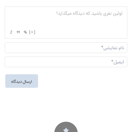
[+]
نام
نما
ایم