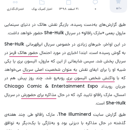
0
/10
۰
21 اسفند 1398
اخبار کمیک بوک‌
اشتراک‌گذاری
طبق گزارش‌های به‌دست رسیده، بازیگر نقش هالک در دنیای سینمایی
مارول یعمی «مارک رافالو» در سریال She-Hulk حضور خواهد داشت.
در این اواخر، خبر‌های زیادی در خصوص سریال ابرقهرمانی She-Hulk
به گوش رسیده است. ابتدا اخباری در مورد احتمال
حضور هالک قرمز
در
سریال پخش شد. سپس شایعاتی از این که مارول، الیسون بری یا یکی
شبیه او را برای ایفای نقش
به عنوان شخصیت اصلی سریال
می‌خواهد
که با
واکنش شخص الیسون بری
روبه‌رو شد. چند روز پیش هم در
جریان رویداد Chicago Comic & Entertainment Expo
امسال، مارک رافالو تایید کرد که در حال
مذاکره برای حضورش
در سریال
She-Hulk است.
طبق گزارش سایت The Illuminerd، مارک رافالو طی چند هفته‌ی
گذشته در حال مذاکره با دیزنی بود و به‌تازگی با یک‌دیگر به توافق