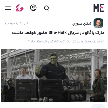
نیکان صبوری
اخبار کمیک بوک‌
مارک رافالو در سریال She-Hulk حضور خواهد داشت
آیا هالک مذکر و مونث یک تیم تشکیل خواهند داد؟