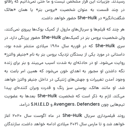
رسیدند. جزییات این قرار مشخص نیست و ما حتی نمی‌دانیم که رافالو
در چند قسمت به عنوان شخصیت «بروس بنر» یا همان «هالک
شگفت‌انگیز» در She-Hulk حضور خواهد داشت.
هر چند که فیلم‌ها و سریال‌‌های مارول از کمیک بوک‌ها پیروی نمی‌کنند،
ولی شخصیت بروس بنر در کمیک‌های She-Hulk حضور پررنگی دارد. در
سری She-Hulk که در فوریه سال ۱۹۸۰ میلادی منتشر شده بود،
داستانی در مورد یکی از بستگان نزدیک بروس بنر به نام «جنیفر والترز»
روایت می‌شود. او در حادثه‌ای به شدت آسیب می‌بیند و بنر برای زنده
نگه داشتن او مجبور به اهدای خون می‌شود که همین امر باعث به
وجود آمدن تغییرات و جهش‌های ژنتیکی در داخل جنیفر والترز خواهد
شد. او مانند هالک، پوستی سبز رنگ و قدرت ویران کننده‌ای پیدا
می‌کند. لازم به ذکر است که شخصیت She-Hulk بعدها به عضویت
تیم‌هایی چون Avengers، Defenders و S.H.I.E.L.D درآمد.
روند فیلمبرداری سریال She-Hulk در ماه آگوست سال ۲۰۲۰ آغاز
خواهد شد و تا مارس سال ۲۰۲۱ میلادی ادامه خواهد داشت. سازندگان