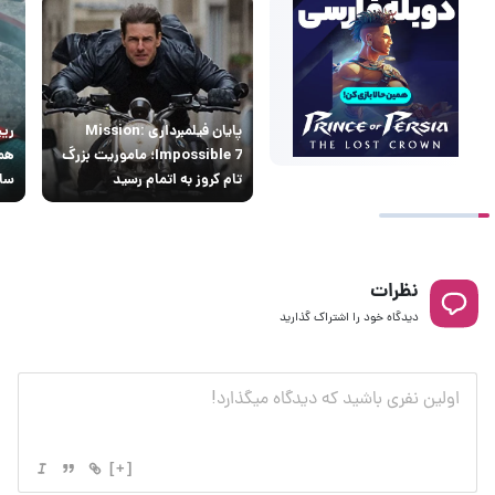
پایان فیلمبرداری Mission:
Impossible 7؛ ماموریت بزرگ
همک
تام کروز به اتمام رسید
سا
نظرات
دیدگاه خود را اشتراک گذارید
[+]