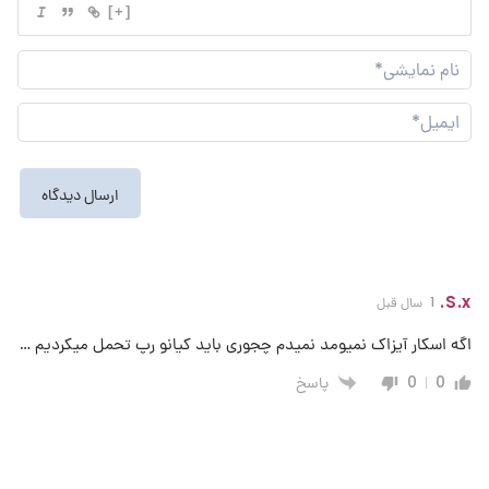
[+]
نام
نما
ایم
S.x.
1 سال قبل
اگه اسکار آیزاک نمیومد نميدم چجوری باید کیانو رپ تحمل میکردیم …
پاسخ
0
0