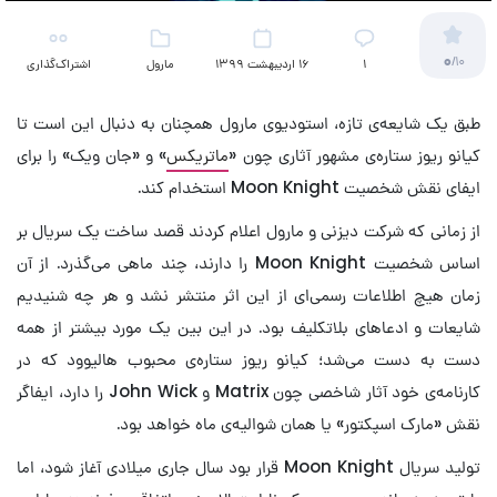
0
/10
۱
16 اردیبهشت 1399
مارول
اشتراک‌گذاری
طبق یک شایعه‌ی تازه، استودیوی مارول همچنان به دنبال این است تا
کیانو ریوز ستاره‌ی مشهور آثاری چون «
ماتریکس
» و «جان ویک» را برای
ایفای نقش شخصیت Moon Knight استخدام کند.
از زمانی که شرکت دیزنی و مارول اعلام کردند قصد ساخت یک سریال بر
اساس شخصیت Moon Knight را دارند، چند ماهی می‌گذرد. از آن
زمان هیچ اطلاعات رسمی‌ای از این اثر منتشر نشد و هر چه شنیدیم
شایعات و ادعاهای بلاتکلیف بود. در این بین یک مورد بیشتر از همه
دست به دست می‌شد؛ کیانو ریوز ستاره‌ی محبوب هالیوود که در
کارنامه‌ی خود آثار شاخصی چون Matrix و John Wick را دارد، ایفاگر
نقش «مارک اسپکتور» یا همان شوالیه‌ی ماه خواهد بود.
تولید سریال Moon Knight قرار بود سال جاری میلادی آغاز شود، اما