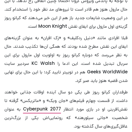
با توجه به پاندمی ویروس کرونا احتمالا چنین اتفاقی رخ ندهد. با این
حال مارول هنوز هم قادر است تا نیروهای مد نظر خود را استخدام کند.
در این وضعیت شایعات جدید باز هم از این خبر می‌دهند که کیانو ریوز
گزینه‌ی اول مارول برای ایفای نقش Moon Knight است.
قبلا افرادی مانند «دنیل ردکلیف» و «زک افران» به عنوان گزینه‌های
ایفای این نقش مطرح شده بودند که همگی آن‌ها تکذیب شدند. حال
به نظر می‌رسد که دوباره کیانو ریوز به اولویت اول مارول برای این
سریال تبدیل شده است. این ادعا را KC Walsh سردبیر سایت
Geeks WorldWide هم در توییتر تایید کرد؛ با این حال برای نهایی
شدن قضیه هنوز باید صبر کرد.
طرفداران کیانو ریوز طی یکی دو سال آینده اوقات جذابی خواهند
داشت. از قسمت چهارم فیلم‌های «جان ویک» و «ماتریکس» گرفته تا
نقش‌آفرینی او در بازی مورد انتظار
Cyberpunk 2077
به عنوان
شخصیت «جانی سیلورهند» که رونمایی‌اش یکی از بزرگ‌ترین
غافل‌گیری‌های سال گذشته بود.