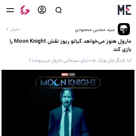
سید مجتبی محمودی
مارول
مارول هنوز می‌خواهد کیانو ریوز نقش Moon Knight را
بازی کند
آیا بازیگر جان ویک به دنیای سینمایی مارول می‌پیوندد؟