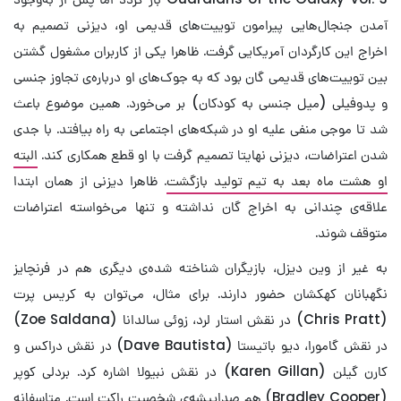
آمدن جنجال‌هایی پیرامون توییت‌های قدیمی او، دیزنی تصمیم به
اخراج این کارگردان آمریکایی گرفت. ظاهرا یکی از کاربران مشغول گشتن
بین توییت‌های قدیمی گان بود که به جوک‌های او درباره‌ی تجاوز جنسی
و پدوفیلی (میل جنسی به کودکان) بر می‌خورد. همین موضوع باعث
شد تا موجی منفی علیه او در شبکه‌های اجتماعی به راه بیافتد. با جدی
شدن اعتراضات، دیزنی نهایتا تصمیم گرفت با او قطع همکاری کند.
البته
او هشت ماه بعد به تیم تولید بازگشت
. ظاهرا دیزنی از همان ابتدا
علاقه‌ی چندانی به اخراج گان نداشته و تنها می‌خواسته اعتراضات
متوقف شوند.
به غیر از وین دیزل، بازیگران شناخته شده‌ی دیگری هم در فرنچایز
نگهبانان کهکشان حضور دارند. برای مثال، می‌توان به کریس پرت
(Chris Pratt) در نقش استار لرد، زوئی سالدانا (Zoe Saldana)
در نقش گامورا، دیو باتیستا (Dave Bautista) در نقش دراکس و
کارن گیلن (Karen Gillan) در نقش نبیولا اشاره کرد. بردلی کوپر
(Bradley Cooper) هم صداپیشه‌ی شخصیت راکت است. متاسفانه