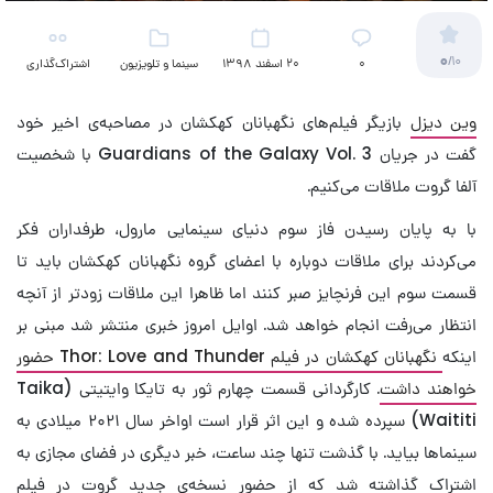
0
/10
۰
20 اسفند 1398
سینما و تلویزیون
اشتراک‌گذاری
(کمیک)
وین دیزل
بازیگر فیلم‌های نگهبانان کهکشان در مصاحبه‌ی اخیر خود
گفت در جریان Guardians of the Galaxy Vol. 3 با شخصیت
آلفا گروت ملاقات می‌کنیم.
با به پایان رسیدن فاز سوم دنیای سینمایی مارول، طرفداران فکر
می‌کردند برای ملاقات دوباره با اعضای گروه نگهبانان کهکشان باید تا
قسمت سوم این فرنچایز صبر کنند اما ظاهرا این ملاقات زودتر از آنچه
انتظار می‌رفت انجام خواهد شد. اوایل امروز خبری منتشر شد مبنی بر
اینکه
نگهبانان کهکشان در فیلم Thor: Love and Thunder حضور
خواهند داشت
. کارگردانی قسمت چهارم ثور به تایکا وایتیتی (Taika
Waititi) سپرده شده و این اثر قرار است اواخر سال ۲۰۲۱ میلادی به
سینماها بیاید. با گذشت تنها چند ساعت، خبر دیگری در فضای مجازی به
اشتراک گذاشته شد که از حضور نسخه‌ی جدید گروت در فیلم