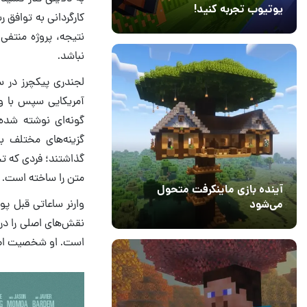
یوتیوب تجربه کنید!
کارگردانی به توافق 
10 مرداد 1405
41
نتیجه، پروژه منتفی 
نباشد.
آمریکایی سپس با وا
گونه‌ای نوشته شده 
متن را ساخته است.
آینده بازی ماینکرفت متحول
می‌شود
نقش‌های اصلی را در 
18 تیر 1405
5
است. او شخصیت اصلی 