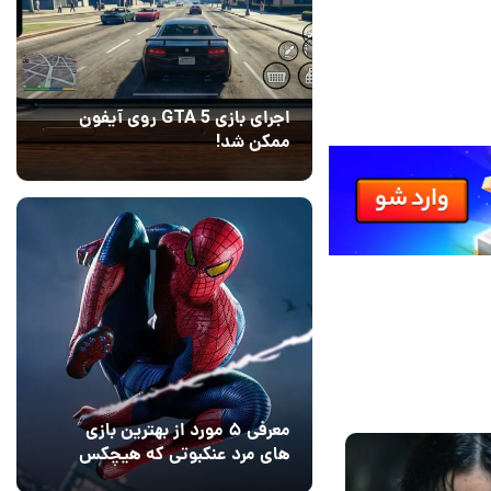
اجرای بازی GTA 5 روی آیفون
ممکن شد!
10 مرداد 1405
9
معرفی ۵ مورد از بهترین بازی
های مرد عنکبوتی که هیچکس
به یاد نمی‌آورد
12 مرداد 1405
2