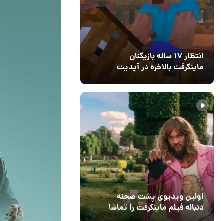
انتظار ۱۷ ساله بازیکنان
ماینکرفت بالاخره در آپدیت
جدید بازی به پایان رسید
11 خرداد 1405
۰
اولین ویدیوی پشت صحنه
دنباله فیلم ماینکرفت را تماشا
کنید
13 اسفند 1403
19