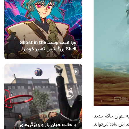
چرا انیمه جدید Ghost in the
Shell بزرگ‌ترین تغییر خود را
اعمال کرده است؟ کارگردانان
15 مرداد 1405
۰
پاسخ می‌دهند
ز را به عنوان حاکم جدید
. این ماده می‌تواند
با حالت جهان باز و ویژگی‌های