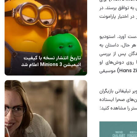
به توافق برسند. در
در اختیار پارامونت
ه را بدست آورد. استودیو
هر حال، داستان به
ندگان پس از بررسی
تاریخ انتشار نسخه با کیفیت
ه و وظیفه کارگردانی را روی دوش‌های او
انیمیشن Minions 3 اعلام شد
گذاشتند؛ فردی که تجربه بالایی در ساخت آثار علم-تخیلی دارد. در ضمن، هانس زیمر (Hans Zimmer) موسیقی
15 مرداد 1405
9
ین تصویر تبلیغاتی بازیگران
ن‌های صحرا ایستاده
تر را مشاهده کنید: