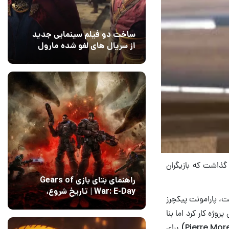
ساخت دو فیلم سینمایی جدید
از سریال های لغو شده مارول
14 مرداد 1405
۰
گذاشت که بازیگران
راهنمای بتای بازی Gears of
War: E-Day | تاریخ‌ شروع،
ذشت، پارامونت پیکچرز
محتواها و نحوه دسترسی
14 مرداد 1405
۱
ی مدتی روی پروژه کار کرد اما بنا
به دلایلی کنار کشید. پارامونت که نمی‌خواست فیلم جدیدش نیمه‌کاره بماند، با پی‌یر مورل (Pierre Morel) برای