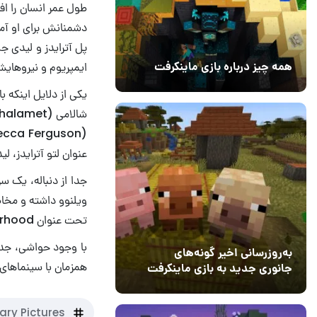
طول عمر انسان را افز
دشمنانش برای او آما
ایمپریوم و نیروهای
همه چیز درباره بازی ماینکرفت
20 بهمن 1403
۰
عنوان لتو آترایدز، 
جدا از دنباله، یک س
ویلنوو داشته و مخاط
تحت عنوان Dune: The Sisterhood شناخته شده و به صورت اختصاصی از HBO Max پخش خواهد شد.
به‌روزرسانی اخیر گونه‌های
همزمان با سینماهای آمریکا 
جانوری جدید به بازی ماینکرفت
اضافه می‌کند
15 دی 1403
5
ary Pictures