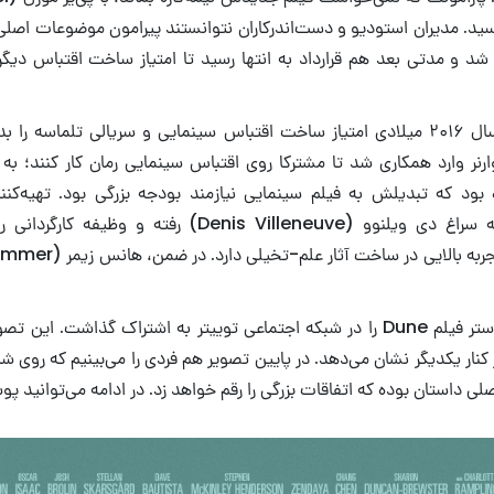
رسید. مدیران استودیو و دست‌اندرکاران نتوانستند پیرامون موضوعات اصلی 
شد و مدتی بعد هم قرارداد به انتها رسید تا امتیاز ساخت اقتباس دیگر 
لجندری پیکچرز در سال ۲۰۱۶ میلادی امتیاز ساخت اقتباس سینمایی و سریالی تلماس
رنر وارد همکاری شد تا مشترکا روی اقتباس سینمایی رمان کار کنند؛ به 
بود که تبدیلش به فیلم سینمایی نیازمند بودجه بزرگی بود. تهیه‌کن
گزینه‌های مختلف به سراغ دی ویلنوو (Denis Villeneuve) رفت
وارنر ساعاتی قبل پوستر فیلم Dune را در شبکه اجتماعی توییتر به اشتراک گذاشت. ا
کنار یکدیگر نشان می‌دهد. در پایین تصویر هم فردی را می‌بینیم که روی ش
داستان بوده که اتفاقات بزرگی را رقم خواهد زد. در ادامه می‌توانید پوس