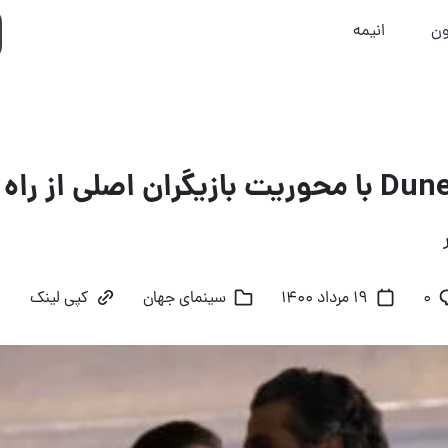
ون
انیمه
۰
19 مرداد 1400
سینمای جهان
کپی لینک