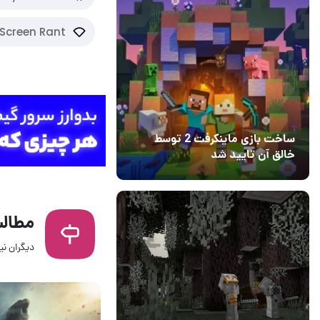
Screen Rant
ساخت بازی ماینکرفت 2 توسط
خالق آن تایید شد
04 آبان 1403
۱
مطالب
دیگران نیز
14 مرداد 1405
۰