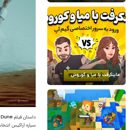
ماینکرفت با میا و کوروش
30 دی 1403
7
د
سیاره آراکیس انتخاب 