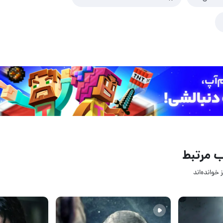
 مرتبط
 خوانده‌اند
24 تیر 1405
19 تیر 1405
۱
2