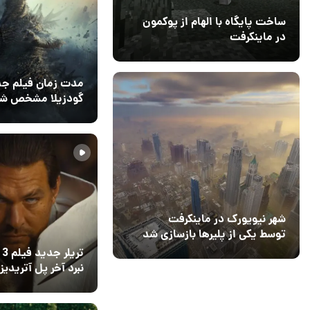
ساخت پایگاه با الهام از پوکمون
در ماینکرفت
03 مهر 1403
4
مدت زمان فیلم ج
گودزیلا مشخص شد
شکست رکورد ۷ ساله
18 تیر 1405
3
شهر نیویورک در ماینکرفت
توسط یکی از پلیرها بازسازی شد
تریلر
نبرد آخر پل آتریدیز 
نشان می‌دهد
11 خرداد 1405
۰