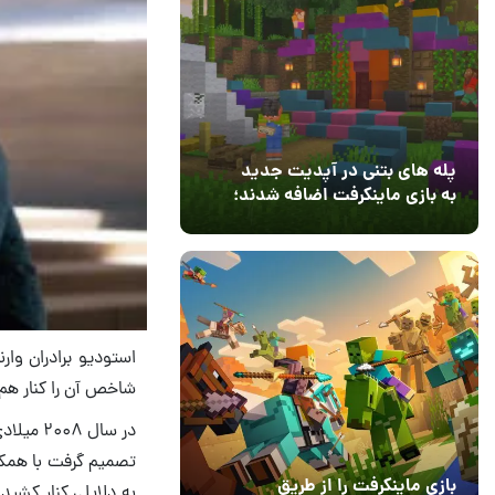
پله های بتنی در آپدیت جدید
به بازی ماینکرفت اضافه شدند؛
بعد از ۹ سال انتظار
12 مرداد 1405
3
استودیو برادران وار
شاخص آن را کنار هم
در سال 
بازی ماینکرفت را از طریق