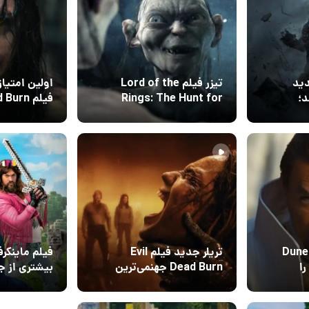
دید
تیزر فیلم Lord of the
اولین امتیا
؛
Rings: The Hunt for
Gollum را ببینید
شروعی قدرتم
04 تیر 1405
02 تیر 405
۰
۰
تومیتوز
 جدید فیلم Dune 3
تریلر جدید فیلم Evil
را
Dead Burn جهنمی‌ترین
بیشتری از جه
کابوس‌ها را نشان می‌دهد
سینما می‌آور
09 خرداد 1405
6