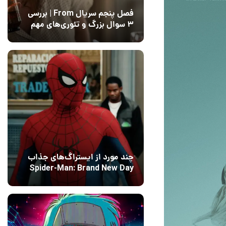
فصل پنجم سریال From | بررسی
۳ سوال بزرگ و تئوری‌های مهم
12 مرداد 1405
15
چند مورد از ایستراگ‌های جذاب
Spider-Man: Brand New Day
فاش شدند
13 مرداد 1405
۰