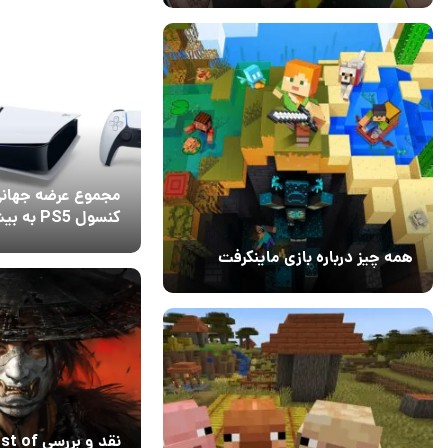
مجموع عرضه جهان
کنسول PS5 ب
95 میلیون واحد رسید
12 مهر 1404
9
همه چیز درباره بازی ماینکرفت
20 بهمن 1403
۰
نقد و بررسی 