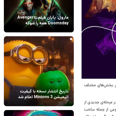
مارول: پایان فیلم Avengers:
Doomsday همه را شوکه
می‌کند!
1 روز قبل
۱
 از درست بودن بخش‌های مختلف
تاریخ انتشار نسخه با کیفیت
انیمیشن Minions 3 اعلام شد
ن عنوان جذاب را در مرحله‌ی جدیدی از
13 مرداد 1405
۰
تنوعی از جمله ساخت