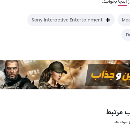
ز
اینجا
بخوانید.
Sony Interactive Entertainment
Med
D
 مرتبط
 خوانده‌اند
11 تیر 1405
29 مهر 404
۰
۱