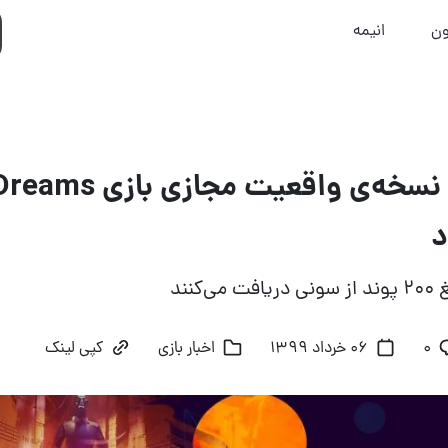
ون
انیمه
د
کنند
۰
06 خرداد 1399
اخبار بازی
کپی لینک