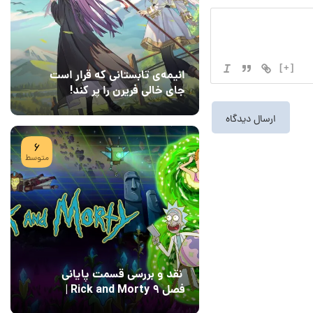
[+]
انیمه‌ی تابستانی که قرار است
جای خالی فریرن را پر کند!
08 مرداد 1405
7
6
متوسط
نقد و بررسی قسمت پایانی
فصل ۹ Rick and Morty |
پایان رویایی با Field of
04 مرداد 1405
15