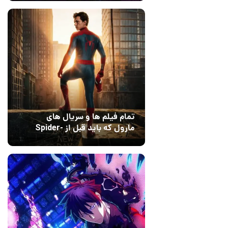
Dreams
تمام فیلم ها و سریال های
مارول که باید قبل از Spider-
Man: Brand New Day تماشا
10 مرداد 1405
۰
کنید