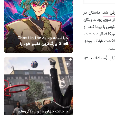
. داستان در
 سوی رونالد ریگان
وس را پیدا کند. او
ریکا فعالیت داشت.
چرا انیمه جدید Ghost in the
ازگشت فرانک وودز،
Shell بزرگ‌ترین تغییر خود را
ست.
اعمال کرده است؟ کارگردانان
16 ساعت قبل
۰
پاسخ می‌دهند
در انتها، لازم به ذکر است بازی Call of Duty: Black Ops Cold War در تاریخ ۲۳ آبان (مصادف با ۱۳
با حالت جهان باز و ویژگی‌های