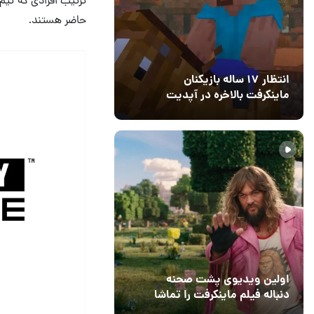
حاضر هستند.
انتظار ۱۷ ساله بازیکنان
ماینکرفت بالاخره در آپدیت
جدید بازی به پایان رسید
11 خرداد 1405
۰
اولین ویدیوی پشت صحنه
دنباله فیلم ماینکرفت را تماشا
کنید
13 اسفند 1403
19