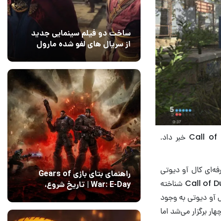
ساخت دو فیلم سینمایی جدید
از سریال های لغو شده مارول
14 مرداد 1405
۰
اکتیویژن با انتشار یک کلیپ کوتاه از تغییر در نحوه‌ی برگزاری رقابت‌های Call of Duty League خبر داد.
ال ۲۰۱۴ میلادی از مسابقات حرفه‌ای کال آو دیوتی
راهنمای بتای بازی Gears of
تحت عنوان Call of Duty Pro League رونمایی کرد که در حال حاضر با نام Call of Duty League شناخته
War: E-Day | تاریخ‌ شروع،
محتواها و نحوه دسترسی
ل آو دیوتی به وجود
14 مرداد 1405
۱
ار برگزار می‌شد اما