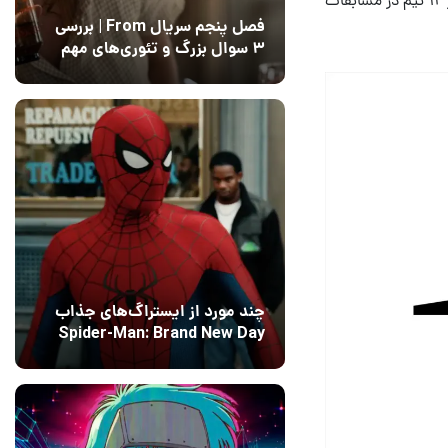
فصل پنجم سریال From | بررسی
۳ سوال بزرگ و تئوری‌های مهم
12 مرداد 1405
15
چند مورد از ایستراگ‌های جذاب
Spider-Man: Brand New Day
فاش شدند
13 مرداد 1405
۰