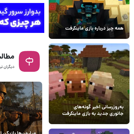
همه چیز درباره بازی ماینکرفت
20 بهمن 1403
۰
مطالب
دیگران نیز
14 مرداد 1405
۰
به‌روزرسانی اخیر گونه‌های
جانوری جدید به بازی ماینکرفت
اضافه می‌کند
15 دی 1403
5
میلیون‌ها بازیکن از