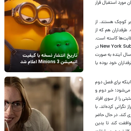
ن مورد استقبال قرار
اضر در Call of Duty League اعتقاد داشتند نقشه‌ها برای حضور ۱۰ کاربر کوچک هستند. از
 طرفداران هم که از
ر یک نقشه از جذابیت رقابت‌ها کاسته است.
انتقادها نسبت به برگزاری به صورت پنج علیه ادامه داشت تا اینکه Attach عضو تیم New York Subliners در
Call of Duty: Modern  گفت مسابقات سال آینده به صورت
تاریخ انتشار نسخه با کیفیت
انیمیشن Minions 3 اعلام شد
فداران خود بوده یا
18 ساعت قبل
2
 اینکه برای فصل دوم
 از Call Of Duty: Black Ops Cold War استفاده می‌شود؛ خبر دوم و
بتی را از سوی افراد
گرانی کرده‌اند. با
ی کند. در حال حاضر
وافقت کند تا بدین
ترتیب افرادی که تیم‌های خود را از دست می‌دهند، به تیم‌های جدید ملحق شوند. در حال حاضر ۱۲ تیم در مسابقات