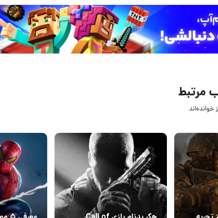
 مرتبط
 خوانده‌اند
10 مرداد 1405
10 مرداد 1405
9
۱
 تجربه
هکر بدنام بازی Call of
معرفی