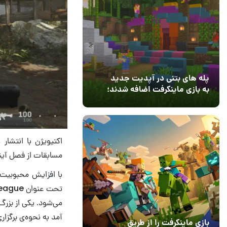
پله های بتنی در آپدیت جدید
به بازی ماینکرفت اضافه شدند؛
بعد از ۹ سال انتظار
12 مرداد 1405
3
مسابقات از فصل آیند
می‌شود. یکی از بزرگ
آمد به نحوه‌ی برگزار
بازی ماینکرفت را از طریق