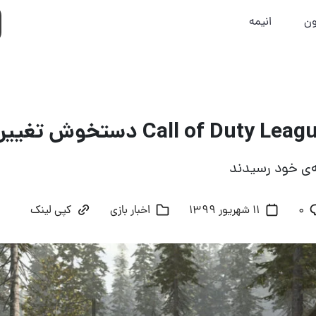
ون
انیمه
ه‌ی خود رسیدند
۰
11 شهریور 1399
اخبار بازی
کپی لینک