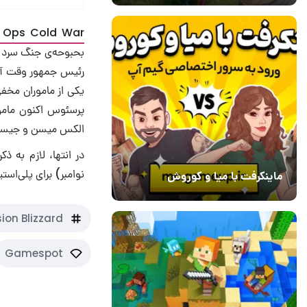
Call of Duty: Black Ops Cold War 
بحبوحه‌ی جنگ سرد م
رئیس جمهور وقت آمری
یکی از ماموران مخف
پرسئوس اکنون مامور
الکس میسن و جیسون 
نوامبر) برای پلی‌استیشن 4، ایکس‌باکس وان و رایانه‌های شخصی 
ماینکرفت با میا و کوروش
30 دی 1403
7
sion Blizzard
Gamespot