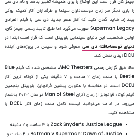
جیمز گان قرار است این اوضاع را برای همیشه تغییر بدهد و نام دی سی
را باری دیگر سر زبان دوست‌داران سینما و طرفداران آثار کمیک بوکی
بیندازد. شاید گمان کنید که آغاز عصر جدید دی سی با فیلم انفرادی
Superman Legacy صورت می‌گیرد اما طبق تایید رسمی جیمز گان،
اولین شخصیت این دنیای سینمایی بلوبیتل است که قرار است ابتدا در
دنیای توسعه‌یافته دی سی
معرفی شود و سپس در پروژه‌های آینده
DCU ایفای نقش کند.
حالا طبق گزارش رسمی AMC Theaters، مشخص شده که فیلم Blue
Beetle با مدت زمان ۲ ساعت و ۷ دقیقه یکی از کوتاه ترین آثار
DCEU است. در مقایسه با عناوین پیشین فرانچایز، بلوبیتل پنجمین
فیلم کوتاه فرانچایز از زمان اکران Man of Steel در سال ۲۰۱۳ به‌شمار
می‌رود. در ادامه می‌توانید لیست کامل مدت زمان آثار DCEU را
مشاهده کنید.
Zack Snyder’s Justice League با ۴ ساعت و ۲ دقیقه
Batman v Superman: Dawn of Justice با ۲ ساعت و