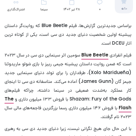
0
/10
۰
28 تیر 1402
سینما
اشتراک‌گذاری
براساس جدیدترین گزارش‌ها، فیلم Blue Beetle که روایت‌گر داستان
پیشینه اولین شخصیت دنیای جدید دی سی است، یکی از کوتاه ترین
آثار DCEU است.
فیلم انفرادی
Blue Beetle
سومین اثر سینمایی دی سی در سال ۲۰۲۳
است که ضمن روایت داستان پیشینه جیمی رییز با بازی شولو ماریدوئنا
(Xolo Maridueña)، طرفداران را برای تولد دنیای سینمایی جدید
جیمز گان (James Gunn) آماده می‌کند. متاسفانه دی سی تا اینجای
کار عملکرد به‌شدت ضعیفی در سینما داشته، چراکه فیلم‌های
Shazam: Fury of the Gods با فروش ۱۳۳ میلیون دلاری و
The
Flash
با فروش ۱۴۶ میلیون دلاری رسما بزرگترین فاجعه‌های مالی سال
۲۰۲۳ نام گرفتند.
با این حال جای هیچ نگرانی نیست، زیرا دنیای جدید دی سی به رهبری