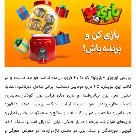
پویش نوروزی «بازینو» که تا ۲۰ فروردین‌ماه ادامه خواهد داشت و در
قالب این پویش، ۲۵ بازی‌ موبایلی منتخب ایرانی شامل دبرناشو، الفبابا،
جدول سرا، بزن بهادر،قصه و بازی های قرآنی برای کودکان،سایفارم،
فوتبالیستارز،پولدار شو، پیربابا،ارباب جنگ،سرزمین دندان‌ها،قهوه
چی،تاس و تخت، سر ضرب، کات آف، پرسلاح و منچیکو در بخش اصلی و
بازی‌های شوترلند، چرخه اره، راز جنگل، لران، فوتبال استارز، سنگ کاغذ
قیچی، جورندگان و سکه پزی در بخش تازه‌واردها در معرض معرفی و