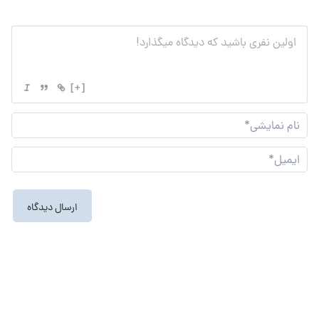
[+]
نام
نما
ایم