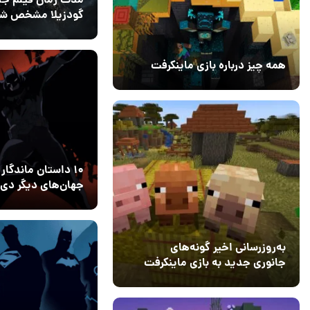
گودزیلا مشخص شد
شکست رکورد ۷ ساله
31 تیر 1405
2
همه چیز درباره بازی ماینکرفت
20 بهمن 1403
۰
۱۰ داستان ماندگار 
جهان‌های دیگر دی‌
بهترین تا
25 تیر 1405
3
فراموش‌نشدنی‌تری
به‌روزرسانی اخیر گونه‌های
جانوری جدید به بازی ماینکرفت
اضافه می‌کند
15 دی 1403
5