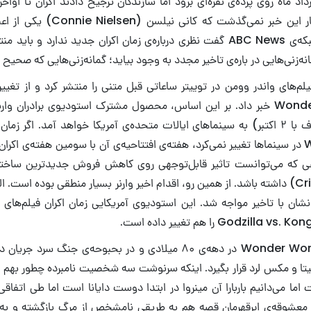
داد ماه روی پرده‌ی نقره‌ای برود اما سازندگان ترجیح دادند اکران تا اواخ
مدت زیادی از انتشار این خبر نمی‌گذشت
مصاحبه‌ی خود با شبکه‌ی ABC News گفت نظری درباره‌ی زمان اکران جدید ندارد و
نه‌زنی‌هایی در باره‌ی تاخیر مجدد به وجود بیاید؛ گمانه‌زنی‌هایی که صحیح 
‌های واندر وومن در توییتر ساعاتی قبل متنی را منتشر کرد و از تغییر 
Wonder Woman 1984 خبر داد. بر این اساس، محصول مشترک استودیوی برادران و
تاریخ ۱۱ مهر (مصادف با ۲ اکتبر) به سینماهای ایالات متحده‌ی آمریکا خواهد آمد.
عی که می‌توانست تاثیر قابل‌توجهی روی کاهش فروش جدیدترین ساخته‌
(Cristopher Nolan) داشته باشد. از همین رو، اقدام اخیر وارنر بسیار منطقی بوده است.
داستان Wonder Woman 1984 در دهه‌ی ۸۰ میلادی و در بحبوحه‌ی جنگ 
چیتا و مکس لرد قرار بگیرد. اینکه سرنوشت سه شخصیت نامبرده چطور بهم گ
 می‌دانیم باربارا آن مینروا در ابتدا دوست دایانا است اما طی اتفا
 معشوقه‌ی ابرقهرمان قصه هم به طریقی نامشخص از مرگ بازگشته و به دای