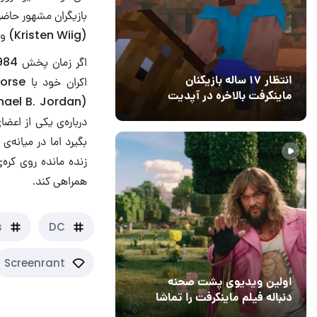
(Kristen Wiig) و پدرو پاسکال (Pedro Pascal) اشاره کرد.
انتظار ۱۷ ساله بازیکنان
ماینکرفت بالاخره در آپدیت
جدید بازی به پایان رسید
11 خرداد 1405
۰
درباره‌ی یکی از اعض
زنده مانده روی کره‌
همراهی کند.
s
DC
Screenrant
اولین ویدیوی پشت صحنه
دنباله فیلم ماینکرفت را تماشا
کنید
13 اسفند 1403
19