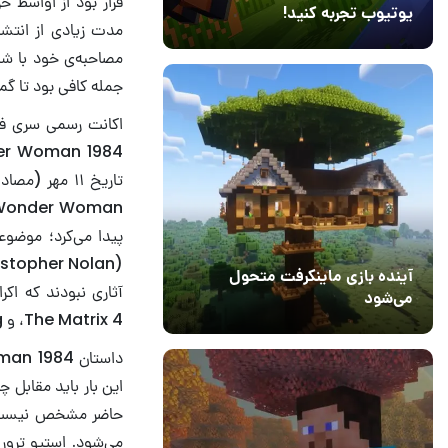
قرار بود از اواسط خر
یوتیوب تجربه کنید!
10 مرداد 1405
41
جمله کافی بود تا گما
اکانت رسمی سری فیلم
پیدا می‌کرد؛ موضو
آینده بازی ماینکرفت متحول
می‌شود
،The Matrix 4 و Godzilla vs. Kong را هم تغییر داده است.
18 تیر 1405
5
این بار باید مقابل 
حاضر مشخص نیست اما
می‌شود. استیو ترور