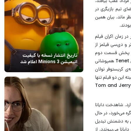
ر مرداد عقب بیافتد.
 که کانی نیلسن (Connie Nielsen) یکی از اعضای تیم بازیگری در
 باید منتظر ماند. بیان همین
بودند.
در زمان اکران فیلم
ارنر و دی‌سی فیلمز از
 اگر زمان پخش قسمت دوم
تاریخ انتشار نسخه با کیفیت
Wonder Woman در سینماها تغییر نمی‌کرد، هفته‌ی افتتاحیه‌ی آن با سومین هفته‌ی اکران Tenet همپوشانی
انیمیشن Minions 3 اعلام شد
ی کریستوفر نولان
15 مرداد 1405
7
 البته این دو فیلم تنها
آثاری نبودند که اکرانشان با تاخیر مواجه شد. این استودیوی آمریکایی زمان اکران فیلم‌های Tom and Jerry
سرد جریان دارد. شاهدخت دایانا
ره می‌خورد، در حال
قی به دشمنش تبدیل
انا می‌پیوندد. از