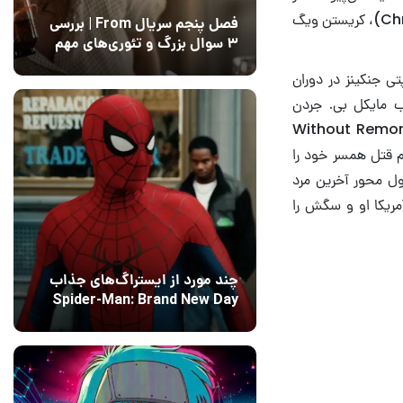
بازیگران مشهور حاضر در این اثر می‌توان به گل گدوت (Gal Gadot)، کریس پاین (Chris Pine)، کریستن ویگ
فصل پنجم سریال From | بررسی
۳ سوال بزرگ و تئوری‌های مهم
12 مرداد 1405
15
ساخته‌ی پتی جنکینز در دوران
لم به ترتیب مایکل بی. جردن
Michae) و تام هنکس (Tom Hanks) را در نقش اصلی خود دارند. Without Remorse
ام قتل همسر خود را
ان متوجه می‌شود درگیر یک توطئه‌ی بزرگ شده است. Bios هم حول محور آخرین مرد
آمریکا او و سگش را
چند مورد از ایستراگ‌های جذاب
Spider-Man: Brand New Day
فاش شدند
13 مرداد 1405
۰