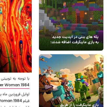
پله های بتنی در آپدیت جدید
به بازی ماینکرفت اضافه شدند؛
بعد از ۹ سال انتظار
12 مرداد 1405
3
با توجه به توییتی که از طریق حساب ک
er Woman 1984
اوایل فروردین ماه ب
بازی ماینکرفت را از طریق