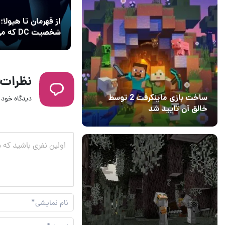
شخصیت DC 
به شرورهای اصلی 
شوند
نظرات
ساخت بازی ماینکرفت 2 توسط
دیدگاه خود ر
خالق آن تایید شد
04 آبان 1403
۱