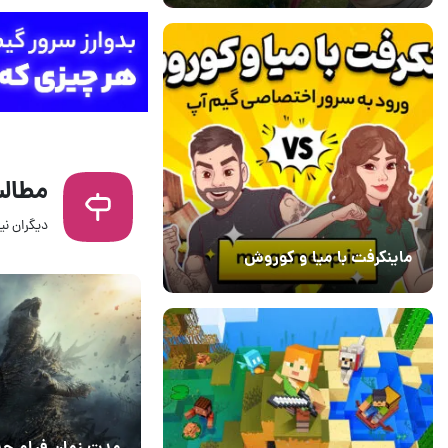
مطالب
دیگران نیز
14 مرداد 1405
۰
ماینکرفت با میا و کوروش
30 دی 1403
7
مدت زمان فیلم ج