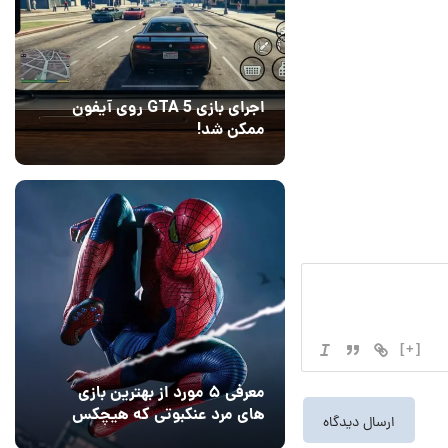
اجرای بازی GTA 5 روی آیفون
ممکن شد!
10 مرداد 1405
9
[+]
معرفی ۵ مورد از بهترین بازی
های مرد عنکبوتی که هیچکس
به یاد نمی‌آورد
12 مرداد 1405
2