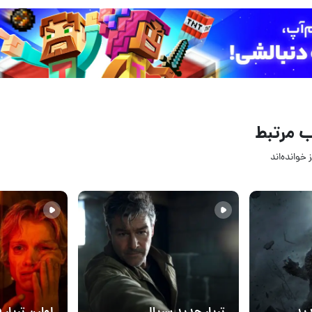
 مرتبط
 خوانده‌اند
03 مرداد 1405
01 مرداد 1405
3
4
دید
تریلر جدید سریال
اولین تریلر 