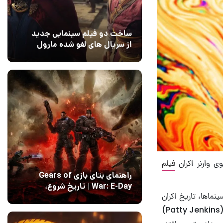
ساخت دو فیلم سینمایی جدید
از سریال های لغو شده مارول
14 مرداد 1405
۰
فیلم
راهنمای بتای بازی Gears of
War: E-Day | تاریخ‌ شروع،
نماها، تاریخ اکران
محتواها و نحوه دسترسی
14 مرداد 1405
۱
فیلم Wonder Woman 1984 را برای سومین بار تغییر داد. جدیدترین ساخته‌ی پتی جنکینز (Patty Jenkins)