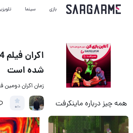
بازی
سینما
تلویزی
شده است
زمان اکران دومین ف
همه چیز درباره ماینکرفت
0
/10
14 مرداد 1405
18