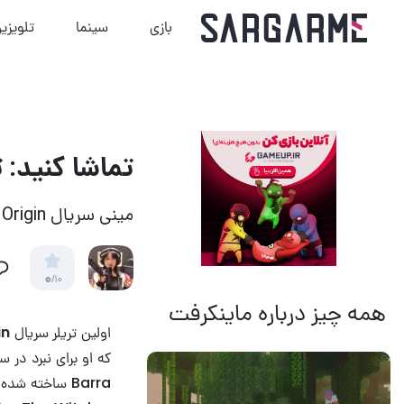
بازی
سینما
تلویزی
تماشا کنید: تریلر سریال igin
مینی سریال Witcher: Blood Origin پیش‌درآمد بر داستان اصلی فرنچایز خواهد بود
0
/10
همه چیز درباره ماینکرفت
14 مرداد 1405
18
اولین تریلر سریال
in