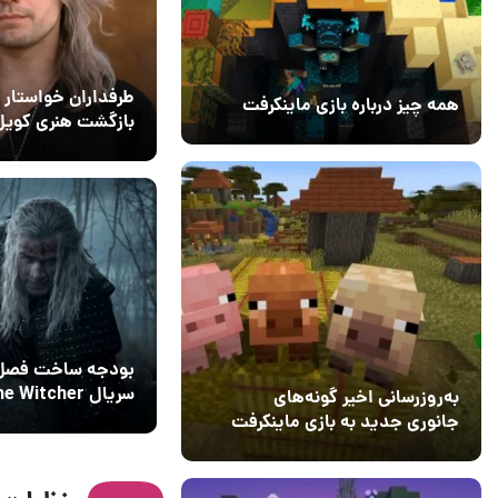
طرفداران خواستار
همه چیز درباره بازی ماینکرفت
بازگشت هنری کویل
20 بهمن 1403
۰
فصل چهارم The
02 مهر 1404
۰
Witcher شدند
بودجه ساخت فصل 
سریال  Witcher
به‌روزرسانی اخیر گونه‌های
چقدر است؟
جانوری جدید به بازی ماینکرفت
اضافه می‌کند
15 دی 1403
5