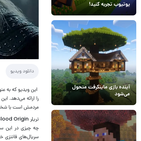
یوتیوب تجربه کنید!
10 مرداد 1405
41
دانلود ویدیو
آینده بازی ماینکرفت متحول
این ویدیو که به عنو
می‌شود
را ارائه می‌دهد. ای
18 تیر 1405
5
مردمش است با شخصیت
چه چیزی در این سری
سریال‌های فانتزی خ