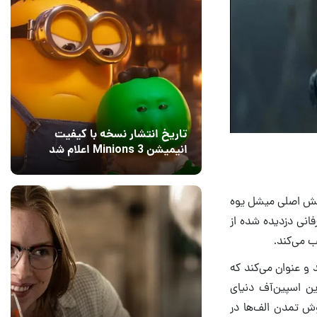
تاریخ انتشار نسخه با کیفیت
انیمیشن Minions 3 اعلام شد
15 مرداد 1405
8
قش اصلی میشل یوه
فانی دزدیده شده از
 می‌کند.
ان می‌دهد و عنوان می‌کند که
ین اسپین‌آف دنیای
وش تمدن الف‌ها در