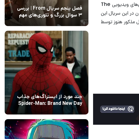
سال‌های قبل از مرگ آنها در سریال اصلی. کسانی که با داستان‌های بزرگ‌تر در کتاب‌ها و بازی‌های ویدیویی The
فصل پنجم سریال From | بررسی
نون در این سریال این
۳ سوال بزرگ و تئوری‌های مهم
یال مذکور هنوز توسط
12 مرداد 1405
15
چند مورد از ایستراگ‌های جذاب
Spider-Man: Brand New Day
فاش شدند
13 مرداد 1405
۰