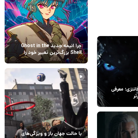
14
چرا انیمه جدید Ghost in the
Shell بزرگ‌ترین تغییر خود را
اعمال کرده است؟ کارگردانان
15 مرداد 1405
۰
پاسخ می‌دهند
انتزی؛ معرفی
1
با حالت جهان باز و ویژگی‌های