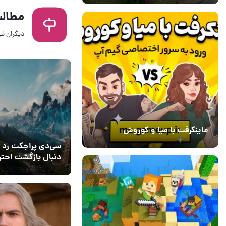
مطالب
دیگران نیز
01 تیر 1405
۰
ماینکرفت با میا و کوروش
30 دی 1403
7
سی‌دی پراجکت رد ب
دنبال بازگشت احتر
کامل
17 مهر 1404
۰
Witcher 4 است