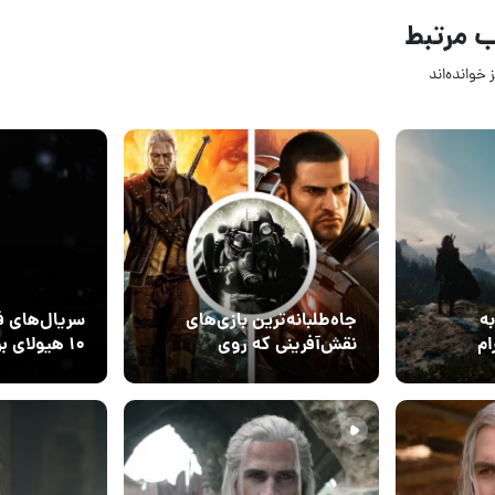
 مرتبط
 خوانده‌اند
08 خرداد 1405
27 مهر 04
2
۰
ه
جاه‌طلبانه‌ترین بازی‌های
سریال‌های ف
ام
نقش‌آفرینی که روی
۱۰ هیولای برتر
 طرفداران با The
کنسول ایکس باکس 360
16 مهر 1404
06 مهر 404
۰
۰
منتشر شدند