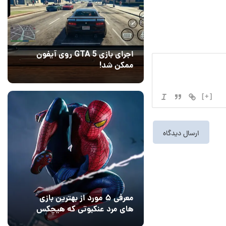
اجرای بازی GTA 5 روی آیفون
ممکن شد!
10 مرداد 1405
9
[+]
معرفی ۵ مورد از بهترین بازی
های مرد عنکبوتی که هیچکس
به یاد نمی‌آورد
12 مرداد 1405
2