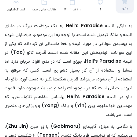
0
/10
۱
31 تیر 1402
مقالات جانبی انیمه
اشتراک‌گذاری
به تازگی انیمه
Paradise
Hell’s
به یک موفقیت بزرگ در دنیای
انیمه و مانگا تبدیل شده است. با توجه به این موضوع، طرفداران شروع
به پرسیدن سولاتی در مورد انیمه و خط داستانی آن کرده‌اند که یکی از
این سوالات الهام‌بخش این مقاله شده است. قدرت تائو (
Tao
) در
انیمه
Hell’s Paradise
، چیزی است که در بدن افراد جریان دارد اما
تسلط و استفاده از آن کار بسیار دشواری است. کسی که موفق به
استفاده از آن بشود، می‌تواند قدرتی شگفت‌انگیز به دست آورد. تائو نام
نیرویی حیاتی است که در موجودات زنده و غیر زنده وجود دارد. قدرت
تائو در انیمه
Hell’s Paradise
براساس مفاهیم تائوئیستی، که
مهمترین آنها مفهوم یین (
Yin
) و یانگ (
Yang
) و ویژگی‌های عنصری
است، می‌باشد.
با نگاهی به مبارزه گابیمارو (
Gabimaru
) با ژو جین (
Zhu Jin
)،
می‌بینیم که او توانست فرم یانگ تنسن (
Tensen
) را شکست دهد و