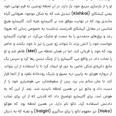
او را از بازسازی سریع خود باز دارد. در آن لحظه ژوجین به فرم نهایی خود
یعنی کیشکای (
Kishkai
) تبدیل شد که به شکل موجود هیولایی گیاه
مانندی بود که در نهایت موفق شد بر گابیمارو غلبه کند. گابیمارو هیچ
شانسی در مقابل کیشکای قدرتمند نداشت؛ به خصوص زمانی که هیولا
رعد و برق‌های متعددی را به سمت او شلیک می‌کرد. در نهایت گابیمارو
خواست خود را آتش بزند تا بتواند ژو جین را نیز با خود بکشد و حاضر
بود که خود را قربانی کند. اما در همان لحظه می (
Mei
) ظاهر شد و او
را نجات داد. در واقع می، گابیمارو را از چنگ تنسن رها کرد و سپس یک
مانع دایره‌ای شکل خاص به دور او ایجاد کرد تا با استفاده از آن بتواند
از دروازه‌ هورای به پایین دره‌ عمیق و باریک رودخانه بلغزد و از آنجا فرار
کند تا جان سالم بدر برد. پس از سقوطشان، می هوشیاری خود را از
دست داد و مانع نیز در همین لحظه ناپدید شد. بعد از این که به
هوش آمد، برای گابیمارو توضیح داد که قدرتی که از آن برای نجات
دادنش استفاده کرد، تائو نام دارد. در همین لحظه بود که هوکو
(
Hoko
) نیز مفهوم تائو را برای ساگیری (
Saigiri
) و بقیه که به دنبال