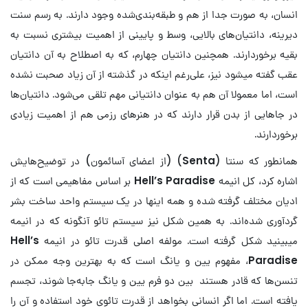
انسان، به صورت جدا از هم و طبقه‌بندی‌شده وجود دارند. به رسم سنت
دیرینه، دانتیان‌های بالایی، وسط و پایینی از اهمیت بیشتری نسبت به
بقیه برخوردارند. همچنین دانتیان چهارم، که به اصطلاح به آن دانتیان
عقب گفته میشود نیز، علی‌رغم اینکه در گذشته از آن زیاد صحبت نشده
است، اما معمولا آن هم به عنوان دانتیانی مهم تلقی می‌شود. دانتیان‌ها
در جاهایی از بدن قرار دارند که در هنرهای رزمی هم از اهمیت زیادی
برخوردارند.
همانطور که سنتا (
Senta
) (از اعضای آسائمون) در توضیح‌هایش
اشاره کرد، کل انیمه
Hell’s Paradise
بر اساس مفاهیمی است که از
ادیان مختلف گرفته شده و همه اینها در یک سیستم واحد ساخت بشر
گردآوری شده‌اند. به همین شکل نیز سیستم تائو آنگونه که در انیمه
میبینید شکل گرفته است. مولفه اصلی قدرت تائو در انیمه
Hell’s
Paradise
، مفهوم یین و یانگ است که به بهترین وجه ممکن در
تنسن‌ها که قادر هستند بین دو فرم یین و یانگ جابه‌جا شوند، تجسم
یافته است. اما اگر انسانی بخواهد از قدرت تائوی خود استفاده و آن را