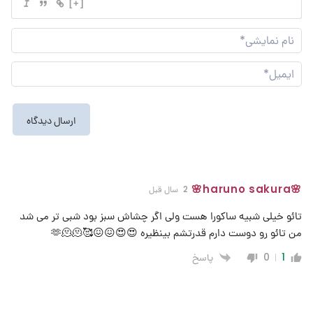
[+]
نام
نما
ایم
🌸haruno sakura🌸
2 سال قبل
تائو خیلی شبیه ساکورا هست ولی اگر چشاش سبز بود شبی تر می شد
من تائو رو دوست دارم قدرتشم بینظیره 😍😍😖😖🥰🫶🫠🫠
پاسخ
0
1