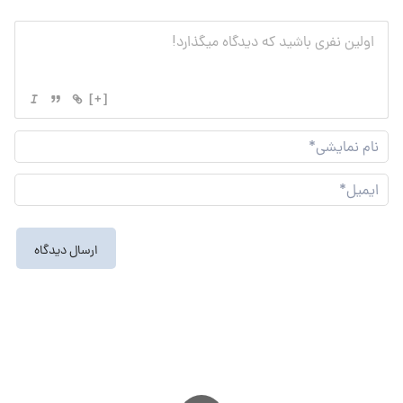
[+]
نام
نما
ایم