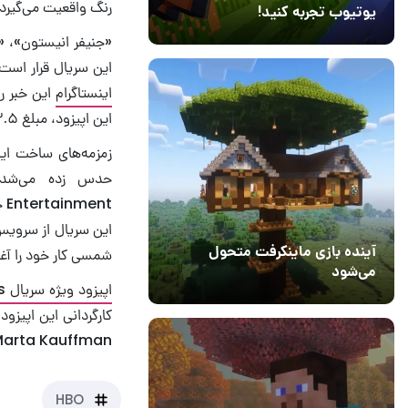
رنگ واقعیت می‌گیرد.
یوتیوب تجربه کنید!
10 مرداد 1405
41
«جنیفر انیستون»، «
این سریال قرار است 
اینستاگرام
این خبر را
این اپیزود، مبلغ ۲.۵ میلیون دلار دریافت می‌کنند.
زمزمه‌های ساخت این
nt
آینده بازی ماینکرفت متحول
شمسی کار خود را آغاز خواهد کرد 
می‌شود
اپیزود ویژه‌ سریال Friends
18 تیر 1405
5
Crane، Marta Kauffman و Kevin Bright جزو تهیه‌کن
HBO