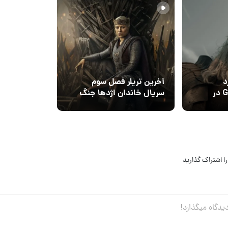
د
آخرین تریلر فصل سوم
Game of Thrones در
سریال خاندان اژدها جنگ
ژدها
داخلی تارگرین‌ها را نشان
می‌دهد
ا اشتراک گذارید