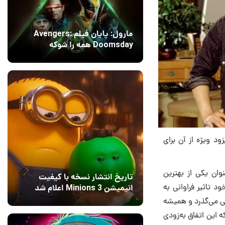
مارول: پایان فیلم Avengers:
Doomsday همه را شوکه
می‌کند!
14 مرداد 1405
۱
ادی از شبکه‌ی NBC پخش شد، به عنوان یکی از بهترین
تاریخ انتشار نسخه با کیفیت
د تاثیر فراوانی به
انیمیشن Minions 3 اعلام شد
بی می‌گذرد و همیشه
13 مرداد 1405
۰
 این اتفاق به‌زودی