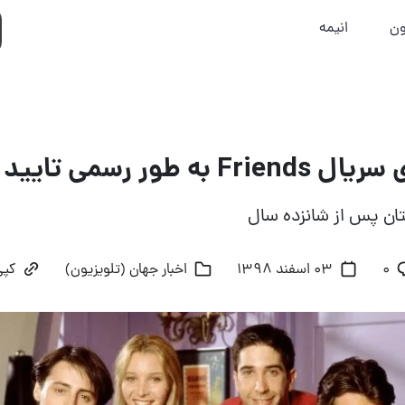
ون
انیمه
ه طور رسمی تایید شد
تان پس از شانزده سال
۰
03 اسفند 1398
اخبار جهان (تلویزیون)
کپی