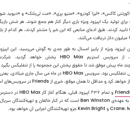
کورتنی کاکس»، «لیزا کودرو»، «متیو پری»، «مت لی‌بلنک» و «دیوید شویی
برای تولید یک اپیزود ویژه باری دیگر کنار هم جمع شوند. هر شش بازیگر
 تایید کردند. طبق ادعای منابعی که این خبر را منتشر کردند، هر کدام از با
 اپیزود ویژه از پاییز امسال به طور جدی به گوش می‌رسید. این اپیزود
Entertainme چند ماه پیش موفق شد تا حقوق پخش این مجموعه را از نتفلیکس بگی
این سریال از سرویس نتفلکیس بود. سرویس HBO Max در ماه می سال ج
و حداقل تا همان موقع، خبری از Friends در سرویس‌های استریم نخواهد بود.
و تمام ۲۳۶ اپیزود قبلی، هن
ندگان اجرایی آن خواهد بود.