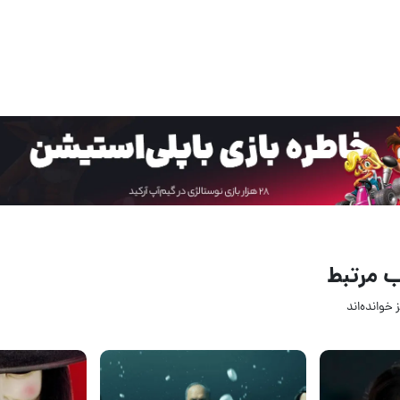
 مرتبط
 خوانده‌اند
28 تیر 1405
19 تیر 1405
2
2