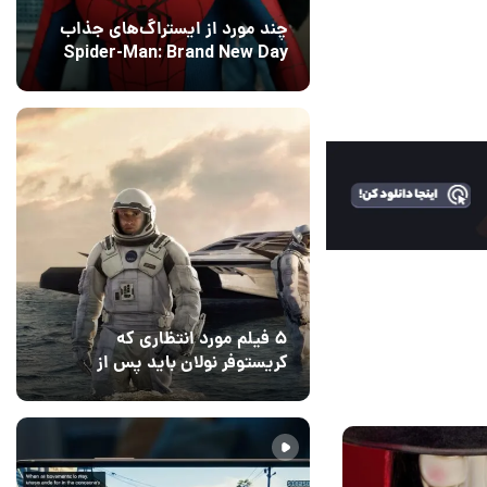
چند مورد از ایستراگ‌های جذاب
Spider-Man: Brand New Day
فاش شدند
12 مرداد 1405
5
۵ فیلم مورد انتظاری که
کریستوفر نولان باید پس از
ادیسه بسازد
12 مرداد 1405
2