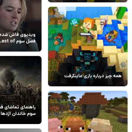
ویدیوی فاش شده 
فصل سوم  of
Us و بازسازی سک
08 تیر 1405
2
کلیدی ابی
همه چیز درباره بازی ماینکرفت
20 بهمن 1403
۰
راهنمای تماشای ف
سوم خاندان اژدها |
زمان‌بندی پخش و آ
17 خرداد 1405
۱
سریال