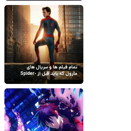
Dreams
تمام فیلم ها و سریال های
مارول که باید قبل از Spider-
Man: Brand New Day تماشا
10 مرداد 1405
۰
کنید