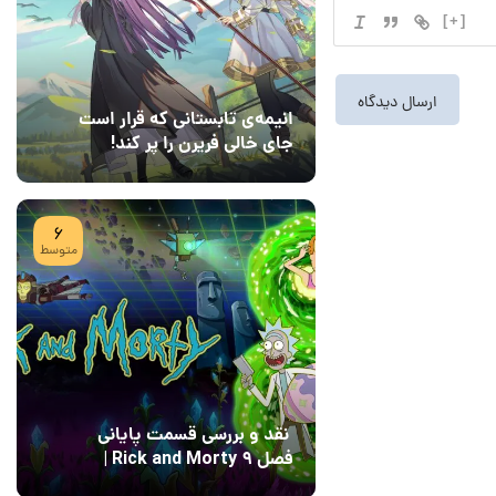
[+]
انیمه‌ی تابستانی که قرار است
جای خالی فریرن را پر کند!
08 مرداد 1405
7
6
متوسط
نقد و بررسی قسمت پایانی
فصل ۹ Rick and Morty |
پایان رویایی با Field of
04 مرداد 1405
15