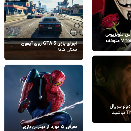
س تلویزیونی
V for Vendetta متوقف
اجرای بازی GTA 5 روی آیفون
14
ممکن شد!
10 مرداد 1405
9
دوم سریال
شید
معرفی ۵ مورد از بهترین بازی