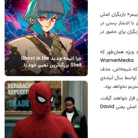
مر» بازیگران اصلی
 با انتشار پستی در
زیگران برای حضور در
 ویژه همان‌طور که
چرا انیمه جدید Ghost in the
حدس زده می‌شد، از سرویس استریم HBO Max پخش خواهد گردید. شرکت WarnerMedia
Shell بزرگ‌ترین تغییر خود را
رد که نتیجه‌اش، حذف
اعمال کرده است؟ کارگردانان
12 مرداد 1405
15
اری میلادی، یعنی اواسط سال آینده‌ی
پاسخ می‌دهند
گام آغاز کار HBO Max در دسترس قرار خواهند گرفت.
کارگردانی این اپیزود به عهده‌ی Ben Winston است که در کنار خالقان و تهیه‌کنندگان سریال اصلی یعنی David