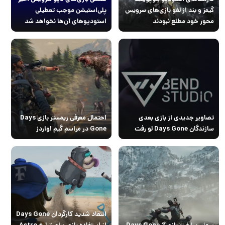
گیمز و بند از لغو بازی‌های سرویس
پلی‌استیشن موجب تعطیلی
محور خود مطلع نبودند
استودیوهای آن‌ها نخواهد شد
تصاویر جدیدی از بازی بعدی
احتمال معرفی ریمستر بازی Days
سازندگان Days Gone لو رفت
Gone در مراسم گیم اواردز
انتقاد شدید کارگردان Days Gone
سونی ساخت بازی Days Gone 2
از استفاده بازی برای تبلیغ Astro