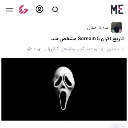
سورنا رضایی
تاریخ اکران Scream 5 مشخص شد
استودیوی پارامونت پیکچرز وظیفه‌ی اکران را بر عهده دارد