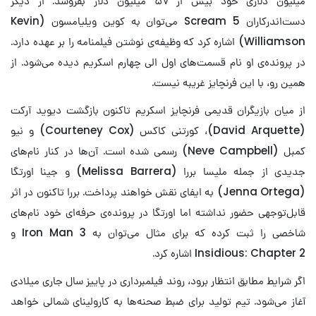
میلیون دلاری خود بیش از ۵۷ میلیون دلار بفروشد. از دیگر
دست‌اندرکاران Scream 5 می‌توان به کوین ویلیامسون (Kevin
Williamson) اشاره کرد که وظیفه‌ی نوشتن فیلمنامه را بر عهده دارد.
در پرونده‌ی او نام قسمت‌های اول الی چهارم اسکریم دیده می‌شود. از
همین رو، با این فرنچایز غریبه نیست.
از میان بازیگران قدیمی فرنچایز اسکریم تاکنون بازگشت دیوید آرکت
(David Arquette)، کورتنی کاکس (Courteney Cox) و نیو
کمبل (Neve Campbell) رسمی شده است. آن‌ها در کنار نام‌های
جدیدی از جمله ملیسا بررا (Melissa Barrera) و جینا اورتگا
(Jenna Ortega) به ایفای نقش خواهند پرداخت. بررا تاکنون در اثر
قابل‌توجهی حضور نداشته اما اورتگا در پرونده‌ی حرفه‌ای خود نام‌های
شاخصی را ثبت کرده که برای مثال می‌توان به Iron Man 3 و
Insidious: Chapter 2 اشاره کرد.
اگر شرایط مطابق انتظار برود، روند فیلمبرداری در پاییز سال جاری میلادی
آغاز می‌شود. تیم تولید برای ضبط صحنه‌ها به کارولینای شمالی خواهد