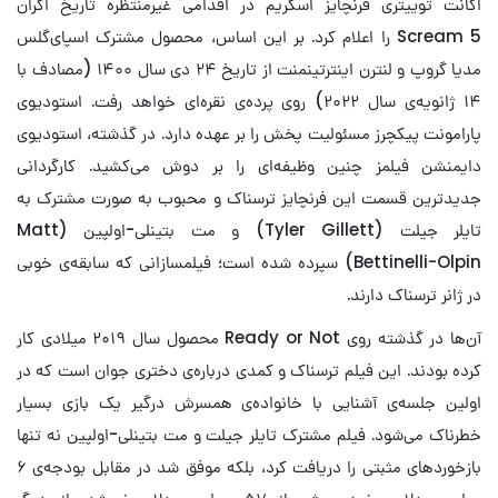
اکانت توییتری فرنچایز اسکریم در اقدامی غیرمنتظره تاریخ اکران
Scream 5 را اعلام کرد. بر این اساس، محصول مشترک اسپای‌گلس
مدیا گروپ و لنترن اینترتینمنت از تاریخ ۲۴ دی سال ۱۴۰۰ (مصادف با
۱۴ ژانویه‌ی سال ۲۰۲۲) روی پرده‌ی نقره‌ای خواهد رفت. استودیوی
پارامونت پیکچرز مسئولیت پخش را بر عهده دارد. در گذشته، استودیوی
دایمنشن فیلمز چنین وظیفه‌ای را بر دوش می‌کشید. کارگردانی
جدیدترین قسمت این فرنچایز ترسناک و محبوب به صورت مشترک به
تایلر جیلت (Tyler Gillett) و مت بتینلی-اولپین (Matt
Bettinelli-Olpin) سپرده شده است؛ فیلمسازانی که سابقه‌ی خوبی
در ژانر ترسناک دارند.
آن‌ها در گذشته روی Ready or Not محصول سال ۲۰۱۹ میلادی کار
کرده بودند. این فیلم ترسناک و کمدی درباره‌ی دختری جوان است که در
اولین جلسه‌ی آشنایی با خانواده‌ی همسرش درگیر یک بازی بسیار
خطرناک می‌شود. فیلم مشترک تایلر جیلت و مت بتینلی-اولپین نه تنها
بازخوردهای مثبتی را دریافت کرد، بلکه موفق شد در مقابل بودجه‌ی ۶